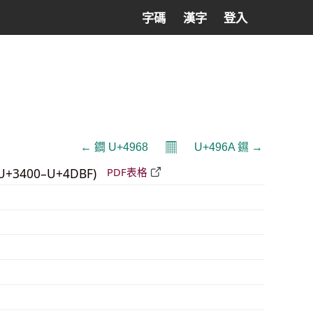
字碼
漢字
登入
𝄜
← 䥨 U+4968
U+496A 䥪 →
U+3400–U+4DBF)
PDF表格