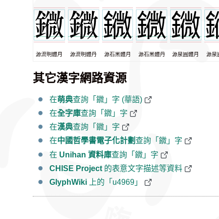
源流明體月
源流明體丹
源石黑體月
源石黑體丹
源泉圓體月
源泉
其它漢字網路資源
在
萌典
查詢「䥩」字 (華語)
在
全字庫
查詢「䥩」字
在
漢典
查詢「䥩」字
在
中國哲學書電子化計劃
查詢「䥩」字
在
Unihan 資料庫
查詢「䥩」字
CHISE Project
的表意文字描述等資料
GlyphWiki
上的「u4969」