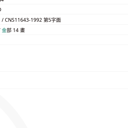
D
5 / CNS11643-1992 第5字面
/
⾦
部 14 畫