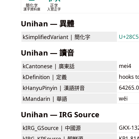
簡化字
正字
漢字資料庫
入管正字
Unihan — 異體
U+28C56
kSimplifiedVariant |
簡化字
Unihan — 讀音
mei4
kCantonese |
廣東話
hooks t
kDefinition |
定義
64265.0
kHanyuPinyin |
漢語拼音
wéi
kMandarin |
華語
Unihan — IRG Source
GKX-13
kIRG_GSource |
中國源
KP1-81
kIRG_KPSource |
朝鮮源