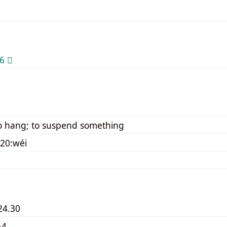
 𨱖
o hang; to suspend something
20:wéi
24.30
A4