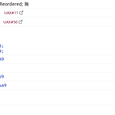
_Reordered; 無
形
UAX#11
立
UAX#50
3;
9;
A9
69
%a9