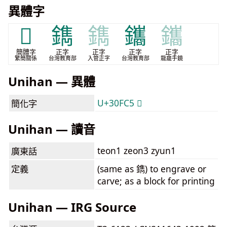
異體字
𰿅
鐫
鐫
鑴
鑴
簡體字
正字
正字
正字
正字
繁簡關係
台灣教育部
入管正字
台灣教育部
龍龕手鏡
Unihan — 異體
U+30FC5 𰿅
簡化字
Unihan — 讀音
teon1 zeon3 zyun1
廣東話
定義
(same as 鐫) to engrave or
carve; as a block for printing
Unihan — IRG Source