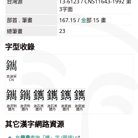
台灣源
T3-6123 / CNS11643-1992 第
3字面
部首 . 筆畫
167.15 /
⾦
部 15 畫
23
總筆畫
字型收錄
思源宋
CN
源流明
源流明
源石黑
源石黑
源泉圓
源泉圓
體月
體丹
體月
體丹
體月
體丹
其它漢字網路資源
在
萌典
查詢「䥴」字 (華語)