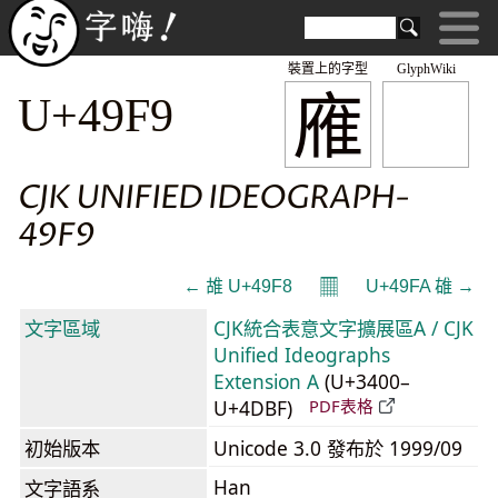
裝置上的字型
GlyphWiki
䧹
U+49F9
CJK UNIFIED IDEOGRAPH-
49F9
𝄜
← 䧸 U+49F8
U+49FA 䧺 →
文字區域
CJK統合表意文字擴展區A / CJK
Unified Ideographs
Extension A
(U+3400–
U+4DBF)
PDF表格
初始版本
Unicode 3.0 發布於 1999/09
Han
文字語系