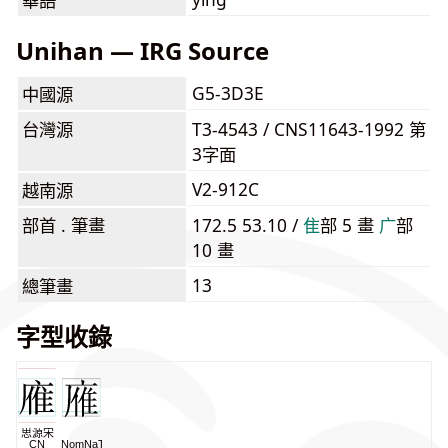
華語
Unihan — IRG Source
G5-3D3E
中國源
台灣源
T3-4543 / CNS11643-1992 第
3字面
V2-912C
越南源
部首 . 筆畫
172.5 53.10 /
⾫
部 5 畫
⼴
部
10 畫
13
總筆畫
字型收錄
思源宋
CN
NomNaTong