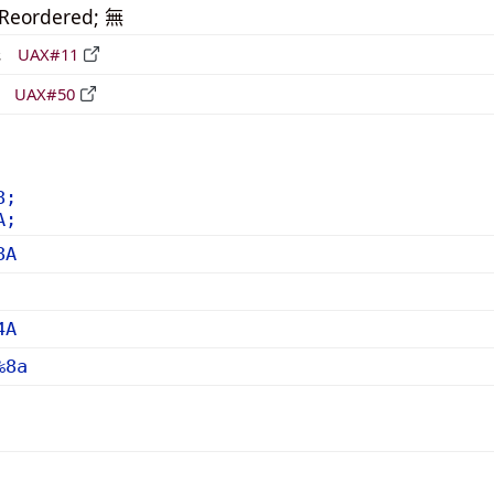
_Reordered; 無
形
UAX#11
立
UAX#50
8;
A;
8A
4A
%8a