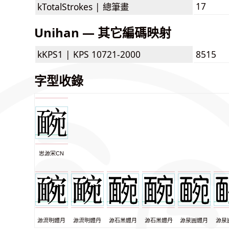
17
kTotalStrokes |
總筆畫
Unihan — 其它編碼映射
kKPS1 |
KPS 10721-2000
8515
字型收錄
思源宋CN
源流明體月
源流明體丹
源石黑體月
源石黑體丹
源泉圓體月
源泉