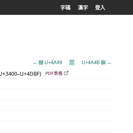
字碼
漢字
登入
𝄜
← 䩉 U+4A49
U+4A4B 䩋 →
U+3400–U+4DBF)
PDF表格