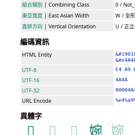
組合類別
| Combining Class
0 / Not
東亞寬度
| East Asian Width
W / 全
直排方向
| Vertical Orientation
U / 正
編碼資訊
HTML Entity
&#1901
&#x4A4
UTF-8
E4 A9 
UTF-16
4A4A
UTF-32
00004A
URL Encode
%e4%a9
異體字
𩈱
𩈱
𩈱
婉
婉