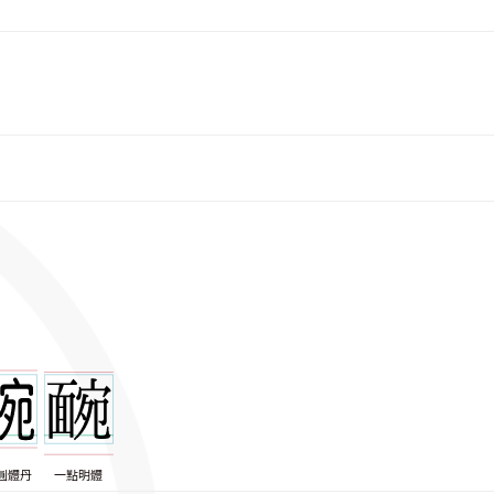
圓體丹
一點明體