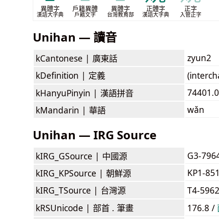
異體字
戶籍異體
異體字
正體字
正字
漢語大字典
戶籍文字
台灣教育部
漢語大字典
入管正字
Unihan — 讀音
zyun2
kCantonese |
廣東話
kDefinition |
定義
(interc
74401.
kHanyuPinyin |
漢語拼音
wǎn
kMandarin |
華語
Unihan — IRG Source
G3-796
kIRG_GSource |
中國源
KP1-85
kIRG_KPSource |
朝鮮源
kIRG_TSource |
台灣源
T4-596
kRSUnicode |
部首 . 筆畫
176.8 /