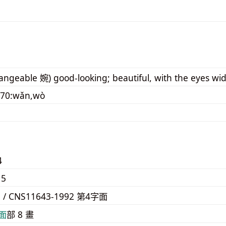
hangeable 婉) good-looking; beautiful, with the eyes wi
070:wǎn,wò
4
15
2 / CNS11643-1992 第4字面
⾯
部 8 畫