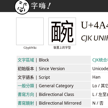
䩊
U+4A
CJK UN
GlyphWiki
裝置上的字型
文字區域
| Block
CJK統合表
初始版本
| Since Version
Unicod
Han
文字語系
| Script
一般分類
| General Category
Lo / 其它
書寫方向
| Bidirectional Class
L / 左
書寫鏡射
| Bidirectional Mirrored
N / 否