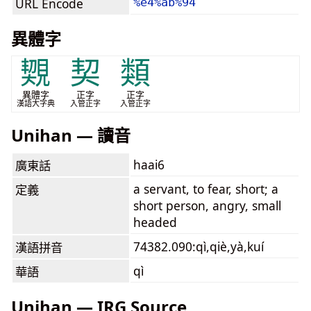
URL Encode
%e4%ab%94
異體字
䚉
契
類
異體字
正字
正字
漢語大字典
入管正字
入管正字
Unihan — 讀音
haai6
廣東話
a servant, to fear, short; a
定義
short person, angry, small
headed
74382.090:qì,qiè,yà,kuí
漢語拼音
qì
華語
Unihan — IRG Source