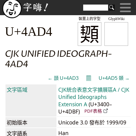
裝置上的字型
GlyphWiki
䫔
U+4AD4
CJK UNIFIED IDEOGRAPH-
4AD4
𝄜
← 䫓 U+4AD3
U+4AD5 䫕 →
文字區域
CJK統合表意文字擴展區A / CJK
Unified Ideographs
Extension A
(U+3400–
U+4DBF)
PDF表格
初始版本
Unicode 3.0 發布於 1999/09
Han
文字語系