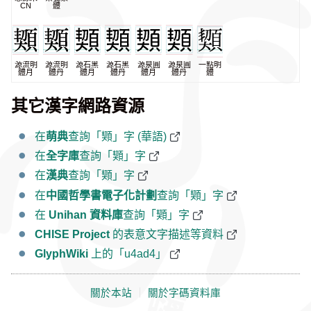
CN
體
源流明
源流明
源石黑
源石黑
源泉圓
源泉圓
一點明
體月
體丹
體月
體丹
體月
體丹
體
其它漢字網路資源
在
萌典
查詢「䫔」字 (華語)
在
全字庫
查詢「䫔」字
在
漢典
查詢「䫔」字
在
中國哲學書電子化計劃
查詢「䫔」字
在
Unihan 資料庫
查詢「䫔」字
CHISE Project
的表意文字描述等資料
GlyphWiki
上的「u4ad4」
關於本站
｜
關於字碼資料庫