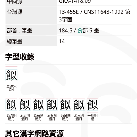
GKX-1418.09
中國源
台灣源
T3-455E / CNS11643-1992 第
3字面
部首 . 筆畫
184.5 /
⾷
部 5 畫
14
總筆畫
字型收錄
思源宋
CN
源流明
源流明
源石黑
源石黑
源泉圓
源泉圓
一點明
體月
體丹
體月
體丹
體月
體丹
體
其它漢字網路資源