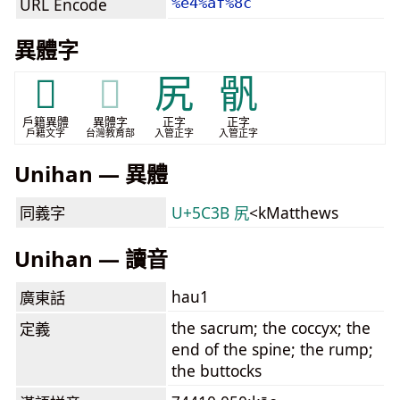
URL Encode
%e4%af%8c
異體字
𩩾
𩩾
尻
骪
戶籍異體
異體字
正字
正字
戶籍文字
台灣教育部
入管正字
入管正字
Unihan — 異體
同義字
U+5C3B 尻
<kMatthews
Unihan — 讀音
hau1
廣東話
the sacrum; the coccyx; the
定義
end of the spine; the rump;
the buttocks