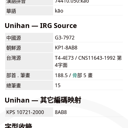
74410.050:kāo
漢語拼音
kāo
華語
Unihan — IRG Source
G3-7972
中國源
KP1-8AB8
朝鮮源
台灣源
T4-4E73 / CNS11643-1992 第
4字面
部首 . 筆畫
188.5 /
⾻
部 5 畫
15
總筆畫
Unihan — 其它編碼映射
KPS 10721-2000
8AB8
字型收錄