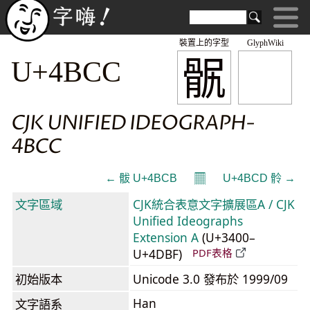
裝置上的字型
GlyphWiki
䯌
U+4BCC
CJK UNIFIED IDEOGRAPH-
4BCC
𝄜
← 䯋 U+4BCB
U+4BCD 䯍 →
文字區域
CJK統合表意文字擴展區A / CJK
Unified Ideographs
Extension A
(U+3400–
U+4DBF)
PDF表格
初始版本
Unicode 3.0 發布於 1999/09
Han
文字語系