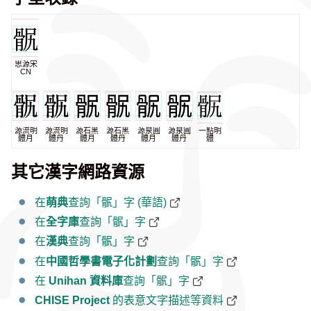
思源宋
CN
源流明
源流明
源石黑
源石黑
源泉圓
源泉圓
一點明
體月
體丹
體月
體丹
體月
體丹
體
其它漢字網路資源
在
萌典
查詢「䯌」字 (華語)
在
全字庫
查詢「䯌」字
在
漢典
查詢「䯌」字
在
中國哲學書電子化計劃
查詢「䯌」字
在
Unihan 資料庫
查詢「䯌」字
CHISE Project
的表意文字描述等資料