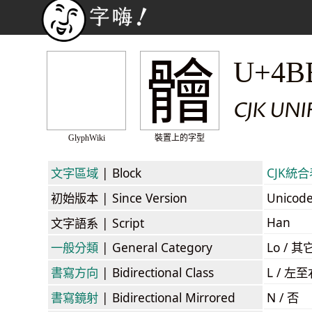
䯤
U+4B
CJK UNI
GlyphWiki
裝置上的字型
文字區域
| Block
CJK統合表
初始版本
| Since Version
Unicod
Han
文字語系
| Script
一般分類
| General Category
Lo / 其它
書寫方向
| Bidirectional Class
L / 左
書寫鏡射
| Bidirectional Mirrored
N / 否