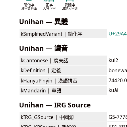
簡化字
正字
異體字
漢字資料庫
入管正字
漢語大字典
Unihan — 異體
U+29A48
kSimplifiedVariant |
簡化字
Unihan — 讀音
kui2
kCantonese |
廣東話
kDefinition |
定義
boneware
74420.0
kHanyuPinyin |
漢語拼音
kuài
kMandarin |
華語
Unihan — IRG Source
G5-777
kIRG_GSource |
中國源
KP1-8B
kIRG_KPSource |
朝鮮源