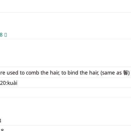
 𩩈
 used to comb the hair, to bind the hair, (same as 鬠) h
20:kuài
8
18