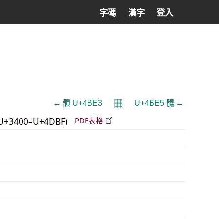
字碼
漢字
登入
𝄜
← 䯣 U+4BE3
U+4BE5 䯥 →
U+3400–U+4DBF)
PDF表格