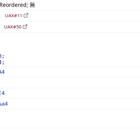
_Reordered; 無
形
UAX#11
立
UAX#50
8;
4;
A4
E4
%a4