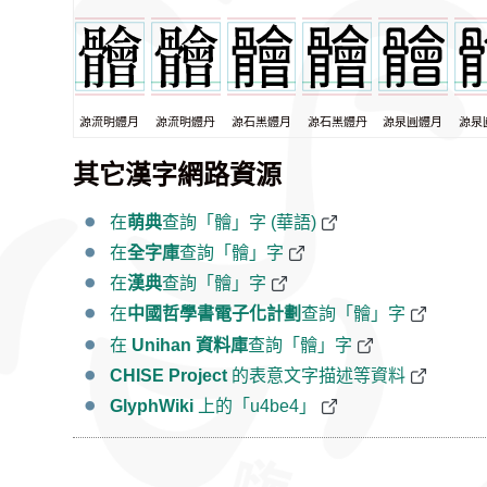
源流明體月
源流明體丹
源石黑體月
源石黑體丹
源泉圓體月
源泉
其它漢字網路資源
在
萌典
查詢「䯤」字 (華語)
在
全字庫
查詢「䯤」字
在
漢典
查詢「䯤」字
在
中國哲學書電子化計劃
查詢「䯤」字
在
Unihan 資料庫
查詢「䯤」字
CHISE Project
的表意文字描述等資料
GlyphWiki
上的「u4be4」