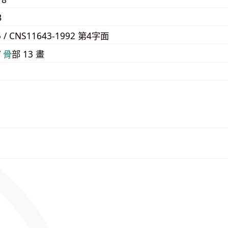
B
5 / CNS11643-1992 第4字面
/
⾻
部 13 畫