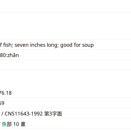
f fish; seven inches long; good for soup
80:zhǎn
76.18
69
9 / CNS11643-1992 第3字面
/
⿂
部 10 畫