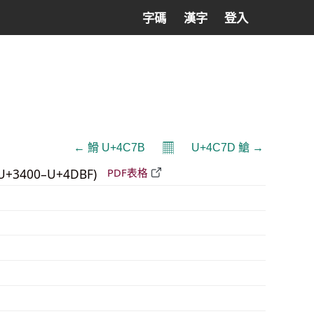
字碼
漢字
登入
𝄜
← 䱻 U+4C7B
U+4C7D 䱽 →
U+3400–U+4DBF)
PDF表格