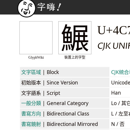
䱼
U+4C
CJK UN
GlyphWiki
裝置上的字型
文字區域
| Block
CJK統合表
初始版本
| Since Version
Unicod
Han
文字語系
| Script
一般分類
| General Category
Lo / 其它
書寫方向
| Bidirectional Class
L / 左
書寫鏡射
| Bidirectional Mirrored
N / 否