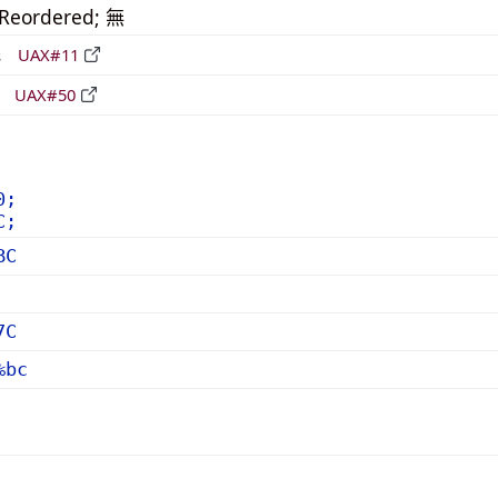
_Reordered; 無
形
UAX#11
立
UAX#50
0;
C;
BC
7C
%bc