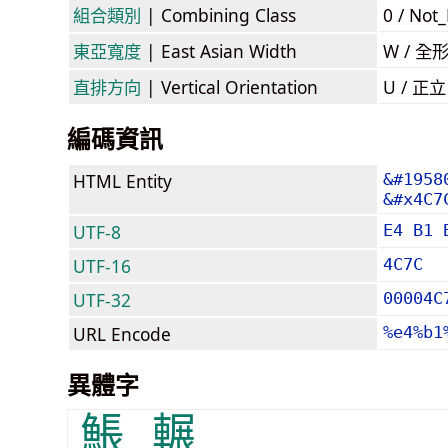
組合類別
| Combining Class
0 / Not
東亞寬度
| East Asian Width
W / 全
直排方向
| Vertical Orientation
U / 正
編碼資訊
HTML Entity
&#1958
&#x4C7
UTF-8
E4 B1 
UTF-16
4C7C
UTF-32
00004C
URL Encode
%e4%b1
異體字
𩸕
輾