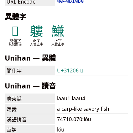
URL Encode
%e4%b1%be
異體字
𱈆
軁
鰜
簡體字
正字
正字
繁簡關係
入管正字
入管正字
Unihan — 異體
U+31206 𱈆
簡化字
Unihan — 讀音
laau1 laau4
廣東話
a carp-like savory fish
定義
74710.070:lóu
漢語拼音
lóu
華語