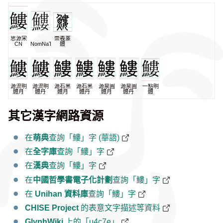
思源宋
崇羲篆
CN
NomNaTong
體
源流明
源流明
源石黑
源石黑
源泉圓
源泉圓
一點明
體月
體丹
體月
體丹
體月
體丹
體
其它漢字網路資源
在
萌典
查詢「䱾」字 (華語)
在
全字庫
查詢「䱾」字
在
漢典
查詢「䱾」字
在
中國哲學書電子化計劃
查詢「䱾」字
在
Unihan 資料庫
查詢「䱾」字
CHISE Project
的表意文字描述等資料
GlyphWiki
上的「u4c7e」