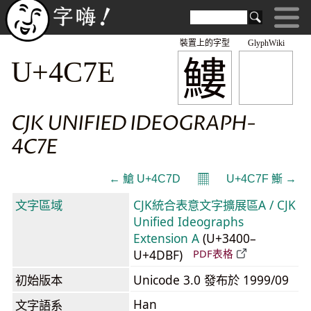
裝置上的字型
GlyphWiki
䱾
U+4C7E
CJK UNIFIED IDEOGRAPH-
4C7E
𝄜
← 䱽 U+4C7D
U+4C7F 䱿 →
文字區域
CJK統合表意文字擴展區A / CJK
Unified Ideographs
Extension A
(U+3400–
U+4DBF)
PDF表格
初始版本
Unicode 3.0 發布於 1999/09
Han
文字語系