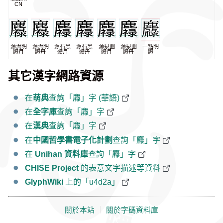
CN
源流明
源流明
源石黑
源石黑
源泉圓
源泉圓
一點明
體月
體丹
體月
體丹
體月
體丹
體
其它漢字網路資源
在
萌典
查詢「䴪」字 (華語)
在
全字庫
查詢「䴪」字
在
漢典
查詢「䴪」字
在
中國哲學書電子化計劃
查詢「䴪」字
在
Unihan 資料庫
查詢「䴪」字
CHISE Project
的表意文字描述等資料
GlyphWiki
上的「u4d2a」
關於本站
｜
關於字碼資料庫