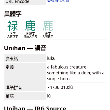
URL Encode
%e4%b4%aa
異體字
禄
鹿
鹿
正字
正體字
正字
入管正字
漢語大字典
入管正字
Unihan — 讀音
luk6
廣東話
a fabulous creature,
定義
something like a deer, with a
single horn
74736.010:lù
漢語拼音
lù
華語
Unihan — IRG Source