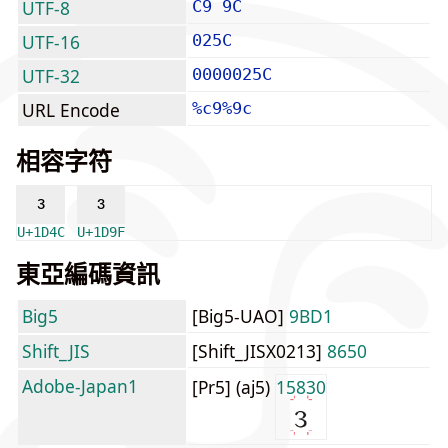
UTF-8
C9 9C
UTF-16
025C
UTF-32
0000025C
URL Encode
%c9%9c
相容字符
ᵌ
ᶟ
U+1D4C
U+1D9F
東亞編碼資訊
Big5
[Big5-UAO]
9BD1
Shift_JIS
[Shift_JISX0213]
8650
Adobe-Japan1
[Pr5] (aj5)
15830