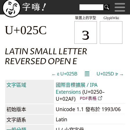
裝置上的字型
GlyphWiki
ɜ
U+025C
LATIN SMALL LETTER
REVERSED OPEN E
𝄜
← ɛ U+025B
U+025D ɝ →
文字區域
國際音標擴展 / IPA
Extensions
(U+0250–
U+02AF)
PDF表格
初始版本
Unicode 1.1 發布於 1993/06
Latin
文字語系
一般分類
Ll / 小寫字母