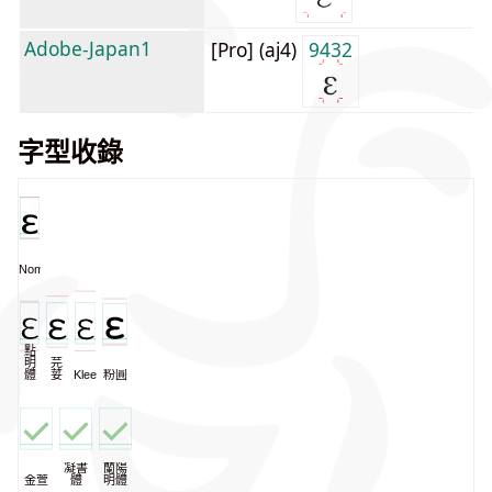
Adobe-Japan1
[Pro] (aj4)
9432
字型收錄
NomNaTong
一
點
明
芫
體
荽
KleeOne
粉圓
凝書
蘭陽
金萱
體
明體