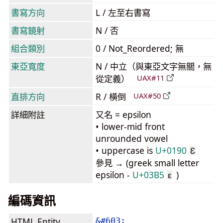
書寫方向
L / 左至右書寫
書寫鏡射
N / 否
組合類別
0 / Not_Reordered; 無
東亞寬度
N / 中立（與東亞文字無關，無
從定義）
UAX#11
直排方向
R / 橫倒
UAX#50
詳細附註
又名 = epsilon
• lower-mid front
unrounded vowel
• uppercase is
U+0190
Ɛ
參見 → (greek small letter
epsilon -
U+03B5
)
ε
編碼資訊
HTML Entity
&#603;