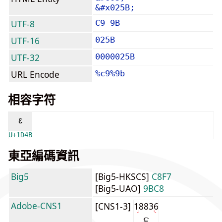
&#x025B;
UTF-8
C9 9B
UTF-16
025B
UTF-32
0000025B
URL Encode
%c9%9b
相容字符
ᵋ
U+1D4B
東亞編碼資訊
Big5
[Big5-HKSCS]
C8F7
[Big5-UAO]
9BC8
Adobe-CNS1
[CNS1-3]
18836