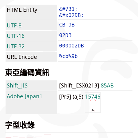
HTML Entity
&#731;
&#x02DB;
UTF-8
CB 9B
UTF-16
02DB
UTF-32
000002DB
URL Encode
%cb%9b
東亞編碼資訊
Shift_JIS
[Shift_JISX0213]
85AB
Adobe-Japan1
[Pr5] (aj5)
15746
字型收錄