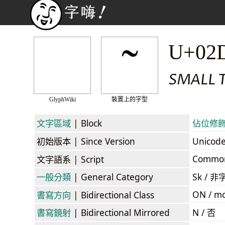
˜
U+02
SMALL T
GlyphWiki
裝置上的字型
文字區域
| Block
佔位修飾符號
初始版本
| Since Version
Unicod
Commo
文字語系
| Script
一般分類
| General Category
Sk / 非
ON / mo
書寫方向
| Bidirectional Class
書寫鏡射
| Bidirectional Mirrored
N / 否