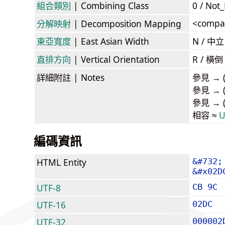
組合類別
| Combining Class
0 / Not
<compa
分解映射
| Decomposition Mapping
東亞寬度
| East Asian Width
N / 
直排方向
| Vertical Orientation
R / 橫
詳細附註
| Notes
參見 → (t
參見 → (c
參見 → (t
相容 ≈
U
編碼資訊
HTML Entity
&#732;
&#x02D
UTF-8
CB 9C
UTF-16
02DC
UTF-32
000002