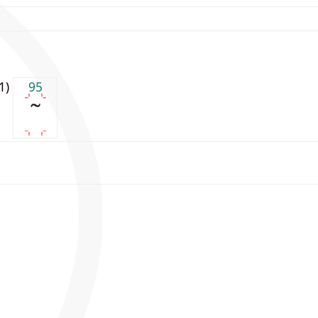
j1)
95