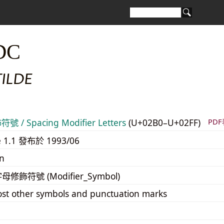
DC
ILDE
 / Spacing Modifier Letters
(U+02B0–U+02FF)
PD
e 1.1 發布於 1993/06
n
字母修飾符號 (Modifier_Symbol)
st other symbols and punctuation marks