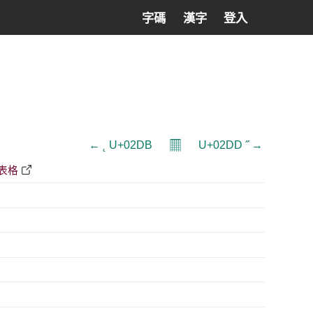
字碼
漢字
登入
𝄜
← ˛ U+02DB
U+02DD ˝ →
F表格