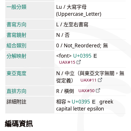
一般分類
Lu / 大寫字母
(Uppercase_Letter)
書寫方向
L / 左至右書寫
書寫鏡射
N / 否
組合類別
0 / Not_Reordered; 無
<font>
U+0395
分解映射
Ε
UAX#15
東亞寬度
N / 中立（與東亞文字無關，無
從定義）
UAX#11
直排方向
R / 橫倒
UAX#50
詳細附註
相容 ≈
U+0395
greek
Ε
capital letter epsilon
編碼資訊