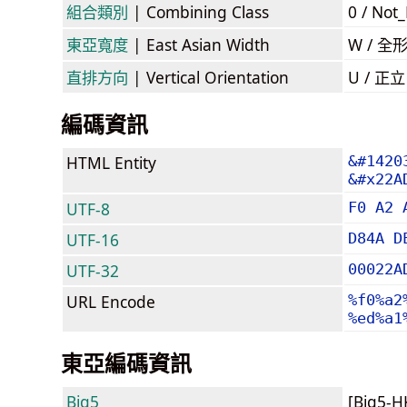
組合類別
| Combining Class
0 / Not
東亞寬度
| East Asian Width
W / 全
直排方向
| Vertical Orientation
U / 正
編碼資訊
HTML Entity
&#1420
&#x22A
UTF-8
F0 A2 
UTF-16
D84A D
UTF-32
00022A
URL Encode
%f0%a2
%ed%a1
東亞編碼資訊
Big5
[Big5-