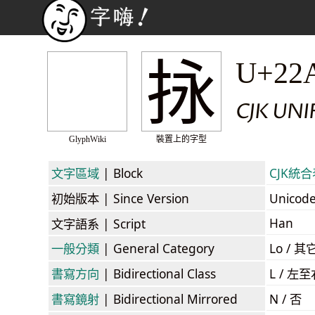
𢫕
U+22
CJK UN
GlyphWiki
裝置上的字型
文字區域
| Block
CJK統合表
初始版本
| Since Version
Unicod
Han
文字語系
| Script
一般分類
| General Category
Lo / 其它
書寫方向
| Bidirectional Class
L / 左
書寫鏡射
| Bidirectional Mirrored
N / 否