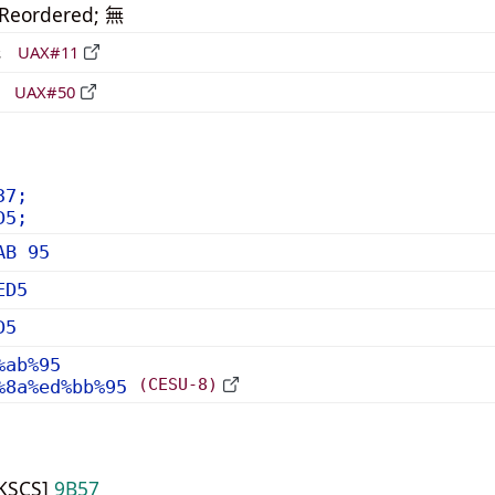
_Reordered; 無
形
UAX#11
立
UAX#50
37;
D5;
AB 95
ED5
D5
%ab%95
(CESU-8)
%8a%ed%bb%95
HKSCS]
9B57