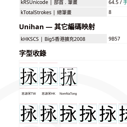
kRSUnicode |
部首 . 筆畫
64.5 /
8
kTotalStrokes |
總筆畫
Unihan — 其它編碼映射
9B57
kHKSCS |
Big5香港擴充2008
字型收錄
思源宋TW
思源宋HK
NomNaTong