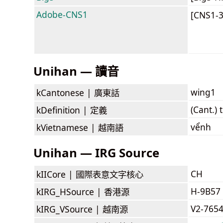
Adobe-CNS1
[CNS1-
Unihan — 讀音
wing1
kCantonese |
廣東話
(Cant.)
kDefinition |
定義
vểnh
kVietnamese |
越南語
Unihan — IRG Source
CH
kIICore |
國際表意文字核心
H-9B57
kIRG_HSource |
香港源
V2-765
kIRG_VSource |
越南源