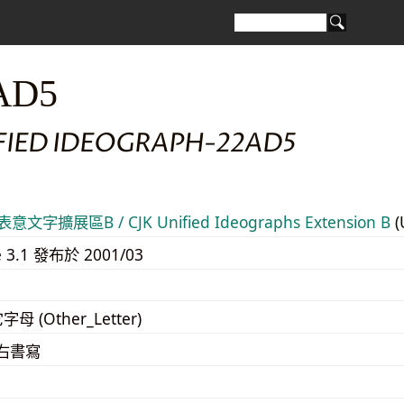
AD5
IFIED IDEOGRAPH-22AD5
意文字擴展區B / CJK Unified Ideographs Extension B
(
e 3.1 發布於 2001/03
字母 (Other_Letter)
至右書寫