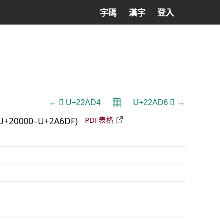
字碼
漢字
登入
𝄜
← 𢫔 U+22AD4
U+22AD6 𢫖 →
U+20000–U+2A6DF)
PDF表格