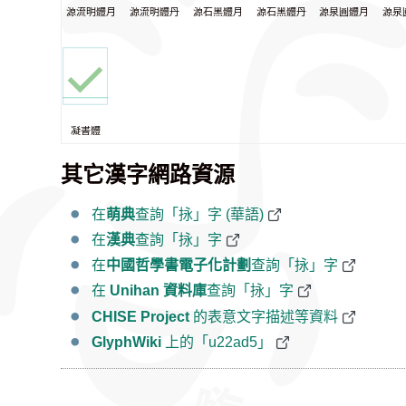
源流明體月
源流明體丹
源石黑體月
源石黑體丹
源泉圓體月
源泉
凝書體
其它漢字網路資源
在
萌典
查詢「𢫕」字 (華語)
在
漢典
查詢「𢫕」字
在
中國哲學書電子化計劃
查詢「𢫕」字
在
Unihan 資料庫
查詢「𢫕」字
CHISE Project
的表意文字描述等資料
GlyphWiki
上的「u22ad5」