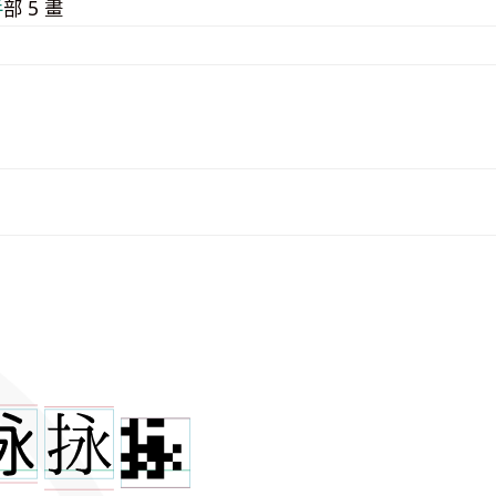
⼿
部 5 畫