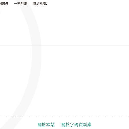
圓體丹
一點明體
精品點陣7
關於本站
｜
關於字碼資料庫