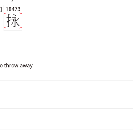
3]
18473
 to throw away
4