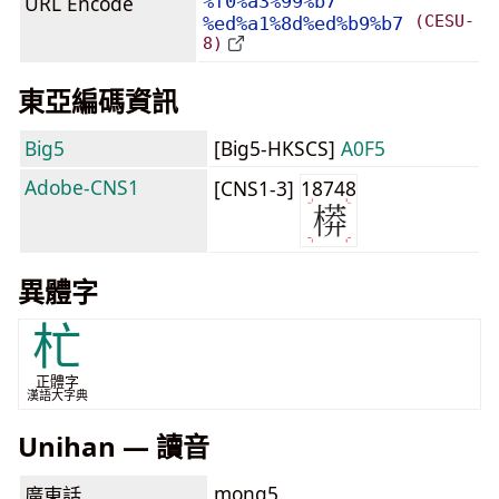
URL Encode
%f0%a3%99%b7
(CESU-
%ed%a1%8d%ed%b9%b7
8)
東亞編碼資訊
Big5
[Big5-HKSCS]
A0F5
Adobe-CNS1
[CNS1-3]
18748
異體字
杧
正體字
漢語大字典
Unihan — 讀音
mong5
廣東話