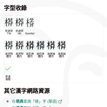
字型收錄
思源宋
思源宋
TW
HK
NomNaTong
源流明
源流明
源石黑
源石黑
源泉圓
源泉圓
體月
體丹
體月
體丹
體月
體丹
李漢
港楷
其它漢字網路資源
在
萌典
查詢「𣙷」字 (華語)