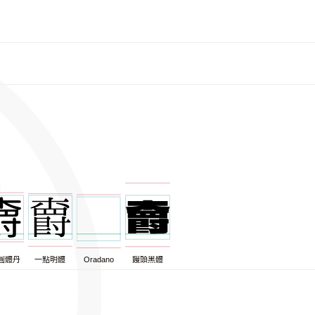
圓體丹
一點明體
Oradano
饅頭黑體