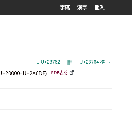
字碼
漢字
登入
𝄜
← 𣝢 U+23762
U+23764 𣝤 →
U+20000–U+2A6DF)
PDF表格