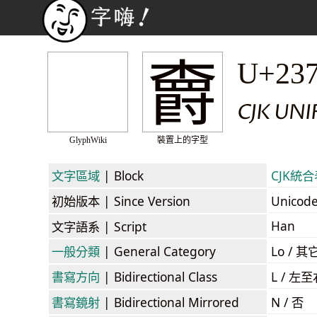
𣝣
U+23
CJK UNI
GlyphWiki
裝置上的字型
文字區域
| Block
CJK統合表
初始版本
| Since Version
Unicod
Han
文字語系
| Script
一般分類
| General Category
Lo / 其它
書寫方向
| Bidirectional Class
L / 左
書寫鏡射
| Bidirectional Mirrored
N / 否