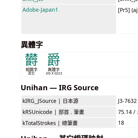
Adobe-Japan1
[Pr5] (a
異體字
欝
爵
相關字
異體字
其它
JIS X 0213
Unihan — IRG Source
kIRG_JSource |
日本源
J3-7632
kRSUnicode |
部首 . 筆畫
75.14 /
18
kTotalStrokes |
總筆畫