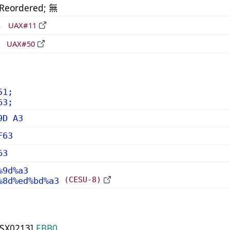
_Reordered; 無
形
UAX#11
立
UAX#50
51;
63;
9D A3
F63
63
%9d%a3
(CESU-8)
%8d%ed%bd%a3
JISX0213]
EBB0