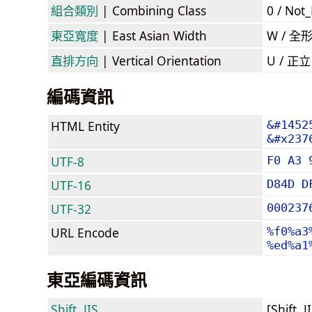
組合類別
| Combining Class
0 / Not
東亞寬度
| East Asian Width
W / 全
直排方向
| Vertical Orientation
U / 正
編碼資訊
HTML Entity
&#1452
&#x237
UTF-8
F0 A3 
UTF-16
D84D D
UTF-32
000237
URL Encode
%f0%a3
%ed%a1
東亞編碼資訊
Shift_JIS
[Shift_