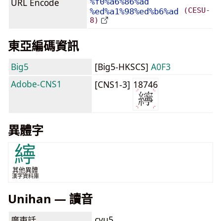
URL Encode
%f0%a6%86%ad
(CESU-
%ed%a1%98%ed%b6%ad
8)
東亞編碼資訊
Big5
[Big5-HKSCS]
A0F3
Adobe-CNS1
[CNS1-3]
18746
異體字
𦅜
其他異體
漢字資料庫
Unihan — 讀音
cyu5
廣東話