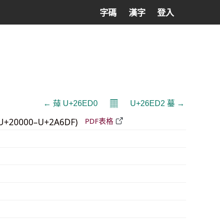
字碼
漢字
登入
𝄜
← 𦻐 U+26ED0
U+26ED2 𦻒 →
U+20000–U+2A6DF)
PDF表格