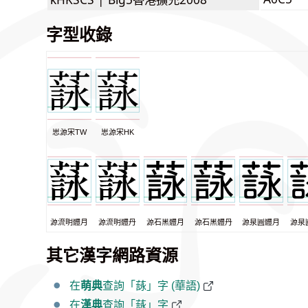
字型收錄
思源宋TW
思源宋HK
源流明體月
源流明體丹
源石黑體月
源石黑體丹
源泉圓體月
源泉
其它漢字網路資源
在
萌典
查詢「𦻑」字 (華語)
在
漢典
查詢「𦻑」字