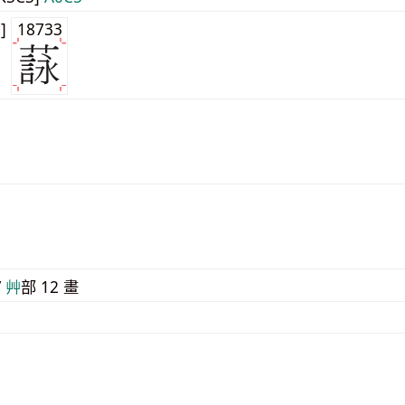
3]
18733
/
⾋
部 12 畫