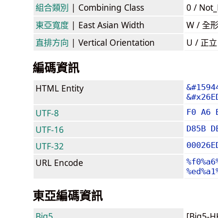
組合類別
| Combining Class
0 / Not
東亞寬度
| East Asian Width
W / 全
直排方向
| Vertical Orientation
U / 正
編碼資訊
HTML Entity
&#1594
&#x26E
UTF-8
F0 A6 
UTF-16
D85B D
UTF-32
00026E
URL Encode
%f0%a6
%ed%a1
東亞編碼資訊
Big5
[Big5-