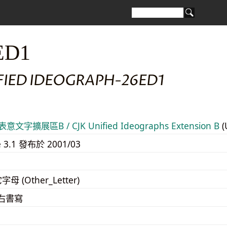
ED1
IFIED IDEOGRAPH-26ED1
意文字擴展區B / CJK Unified Ideographs Extension B
(
e 3.1 發布於 2001/03
字母 (Other_Letter)
至右書寫