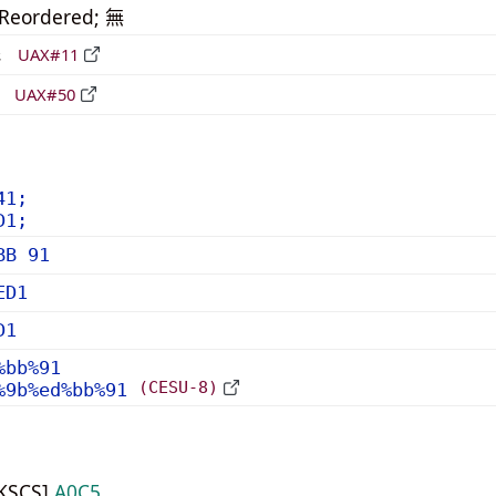
_Reordered; 無
形
UAX#11
立
UAX#50
41;
D1;
BB 91
ED1
D1
%bb%91
(CESU-8)
%9b%ed%bb%91
HKSCS]
A0C5