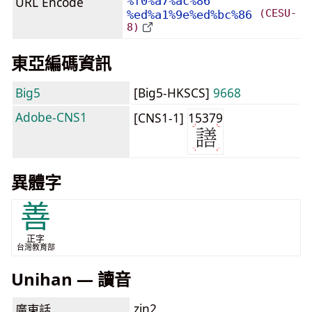
URL Encode
%f0%a7%ac%86
(CESU-
%ed%a1%9e%ed%bc%86
8)
東亞編碼資訊
Big5
[Big5-HKSCS]
9668
Adobe-CNS1
[CNS1-1]
15379
異體字
善
正字
台灣教育部
Unihan — 讀音
zin2
廣東話