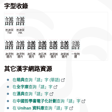
字型收錄
思源宋
思源宋
TW
HK
源流明
源流明
源石黑
源石黑
源泉圓
源泉圓
一點明
體月
體丹
體月
體丹
體月
體丹
體
其它漢字網路資源
在
萌典
查詢「𧬆」字 (華語)
在
全字庫
查詢「𧬆」字
在
漢典
查詢「𧬆」字
在
中國哲學書電子化計劃
查詢「𧬆」字
在
Unihan 資料庫
查詢「𧬆」字