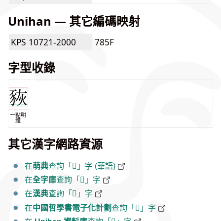
Unihan — 其它編碼映射
KPS 10721-2000
785F
字型收錄
一點明
體
其它漢字網路資源
在
萌典
查詢「𧱉」字 (華語)
在
全字庫
查詢「𧱉」字
在
漢典
查詢「𧱉」字
在
中國哲學書電子化計劃
查詢「𧱉」字