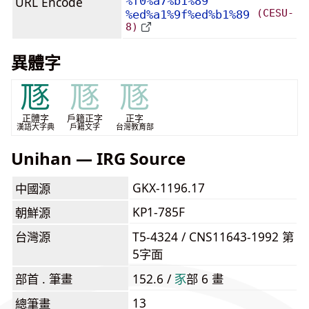
URL Encode
%f0%a7%b1%89
(CESU-
%ed%a1%9f%ed%b1%89
8)
異體字
豗
豗
豗
正體字
戶籍正字
正字
漢語大字典
戶籍文字
台灣教育部
Unihan — IRG Source
GKX-1196.17
中國源
KP1-785F
朝鮮源
台灣源
T5-4324 / CNS11643-1992 第
5字面
部首 . 筆畫
152.6 /
⾗
部 6 畫
13
總筆畫