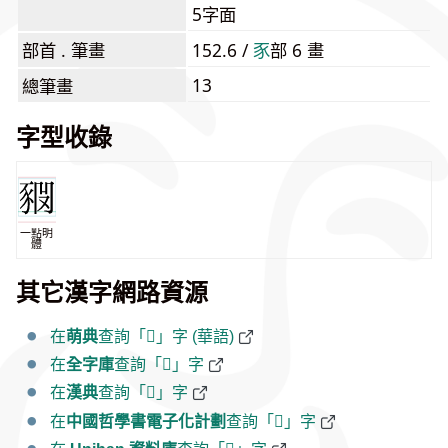
5字面
部首 . 筆畫
152.6 /
⾗
部 6 畫
13
總筆畫
字型收錄
一點明
體
其它漢字網路資源
在
萌典
查詢「𧱊」字 (華語)
在
全字庫
查詢「𧱊」字
在
漢典
查詢「𧱊」字
在
中國哲學書電子化計劃
查詢「𧱊」字