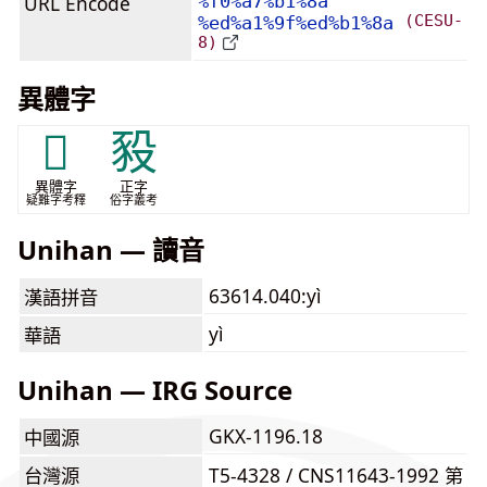
URL Encode
%f0%a7%b1%8a
(CESU-
%ed%a1%9f%ed%b1%8a
8)
異體字
𧲃
豛
異體字
正字
疑難字考釋
俗字叢考
Unihan — 讀音
63614.040:yì
漢語拼音
yì
華語
Unihan — IRG Source
GKX-1196.18
中國源
台灣源
T5-4328 / CNS11643-1992 第