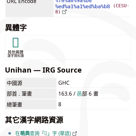
URL Encode
%f0%a8%9a%b8
(CESU-
%ed%a1%a1%ed%ba%b8
8)
異體字
𨛧
其他異體
漢字資料庫
Unihan — IRG Source
GHC
中國源
部首 . 筆畫
163.6 /
⾢
部 6 畫
8
總筆畫
其它漢字網路資源
在
萌典
查詢「𨚸」字 (華語)