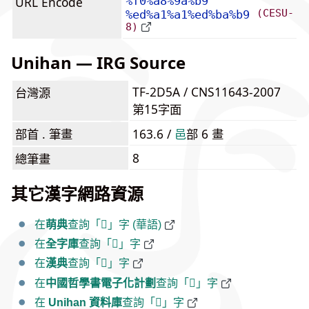
URL Encode
%f0%a8%9a%b9
(CESU-
%ed%a1%a1%ed%ba%b9
8)
Unihan — IRG Source
TF-2D5A / CNS11643-2007
台灣源
第15字面
部首 . 筆畫
163.6 /
⾢
部 6 畫
8
總筆畫
其它漢字網路資源
在
萌典
查詢「𨚹」字 (華語)
在
全字庫
查詢「𨚹」字
在
漢典
查詢「𨚹」字
在
中國哲學書電子化計劃
查詢「𨚹」字
在
Unihan 資料庫
查詢「𨚹」字