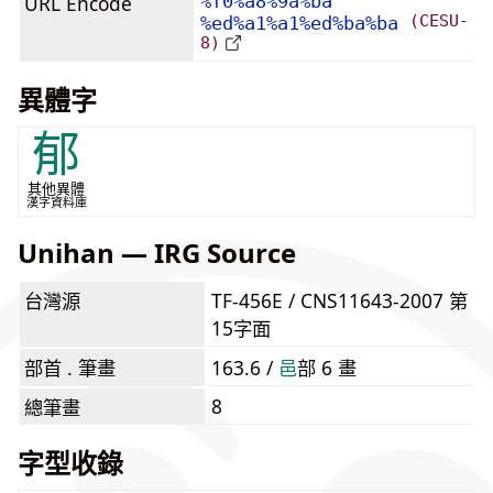
URL Encode
%f0%a8%9a%ba
(CESU-
%ed%a1%a1%ed%ba%ba
8)
異體字
郁
其他異體
漢字資料庫
Unihan — IRG Source
台灣源
TF-456E / CNS11643-2007 第
15字面
部首 . 筆畫
163.6 /
⾢
部 6 畫
8
總筆畫
字型收錄