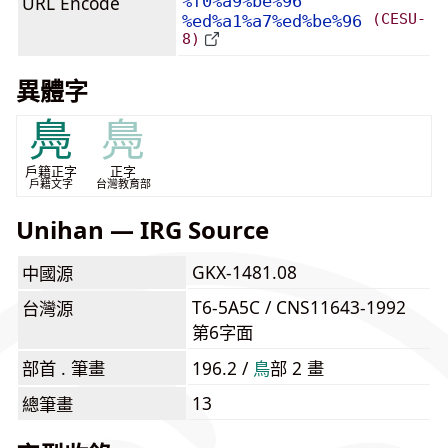
URL Encode
%f0%a9%be%96
(CESU-
%ed%a1%a7%ed%be%96
8)
異體字
鳧
鳧
戶籍正字
正字
戶籍文字
台灣教育部
Unihan — IRG Source
GKX-1481.08
中國源
T6-5A5C / CNS11643-1992
台灣源
第6字面
部首 . 筆畫
196.2 /
⿃
部 2 畫
13
總筆畫