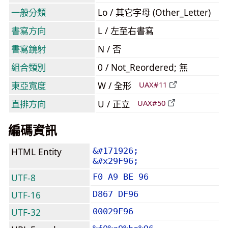
一般分類
Lo / 其它字母 (Other_Letter)
書寫方向
L / 左至右書寫
書寫鏡射
N / 否
組合類別
0 / Not_Reordered; 無
東亞寬度
W / 全形
UAX#11
直排方向
U / 正立
UAX#50
編碼資訊
HTML Entity
&#171926;
&#x29F96;
UTF-8
F0 A9 BE 96
UTF-16
D867 DF96
UTF-32
00029F96