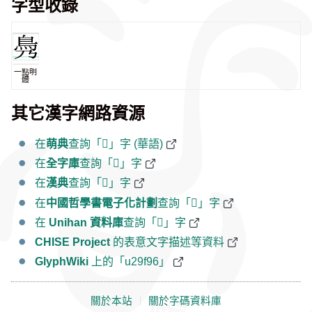
字型收錄
一點明
體
其它漢字網路資源
在
萌典
查詢「𩾖」字 (華語)
在
全字庫
查詢「𩾖」字
在
漢典
查詢「𩾖」字
在
中國哲學書電子化計劃
查詢「𩾖」字
在
Unihan 資料庫
查詢「𩾖」字
CHISE Project
的表意文字描述等資料
GlyphWiki
上的「u29f96」
關於本站
｜
關於字碼資料庫