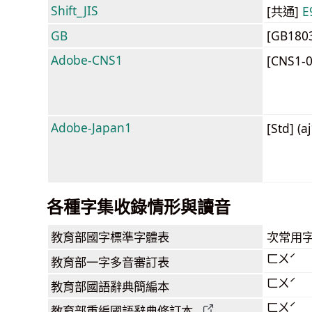
Shift_JIS
[共通]
E
GB
[GB180
Adobe-CNS1
[CNS1-
Adobe-Japan1
[Std] (a
各種字集收錄情形與讀音
教育部
國字標準字體表
次常用
ㄈㄨˊ
教育部
一字多音審訂表
ㄈㄨˊ
教育部
國語辭典簡編本
ㄈㄨˊ
教育部
重編國語辭典
修訂本