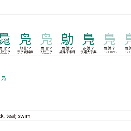
䳃
凫
凫
鳨
鳬
鳬
異用字
簡化字
異用字
異體字
正體字
異體字
異
入管正字
漢字資料庫
入管正字
疑難字考釋
漢語大字典
JIS X 0212
JIS X
 凫
k, teal; swim