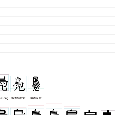
aTong
教育部楷體
崇羲篆體