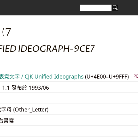
E7
FIED IDEOGRAPH-9CE7
意文字 / CJK Unified Ideographs
(U+4E00–U+9FFF)
P
e 1.1 發布於 1993/06
字母 (Other_Letter)
至右書寫