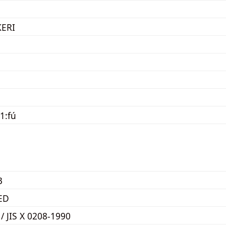
ERI
1:fú
3
ED
 / JIS X 0208-1990