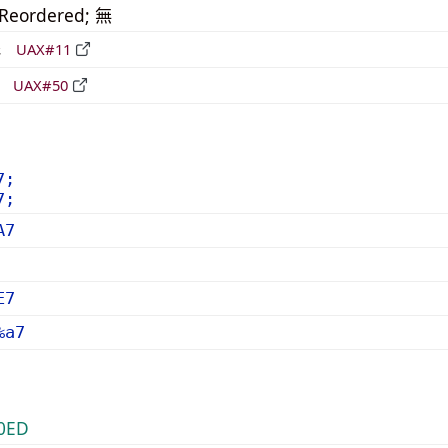
_Reordered; 無
形
UAX#11
立
UAX#50
7;
7;
A7
E7
%a7
0ED