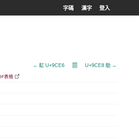
字碼
漢字
登入
𝄜
← 鳦 U+9CE6
U+9CE8 鳨 →
DF表格