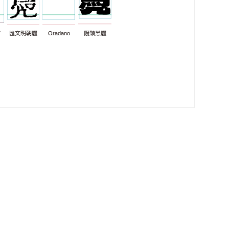
7
匯文明朝體
Oradano
饅頭黑體