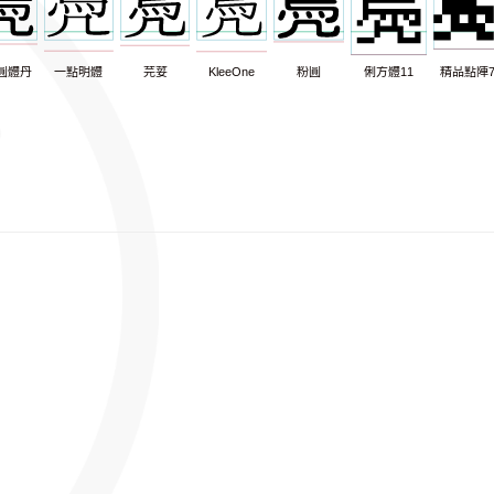
圓體丹
一點明體
芫荽
KleeOne
粉圓
俐方體11
精品點陣