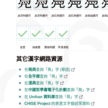
源流明體月
源流明體丹
源石黑體月
源石黑體丹
源泉圓體月
源泉
金萱
凝書體
蘭陽明體
李漢港楷
其它漢字網路資源
在
萌典
查詢「鳧」字 (華語)
在
全字庫
查詢「鳧」字
在
漢典
查詢「鳧」字
在
中國哲學書電子化計劃
查詢「鳧」字
在
Unihan 資料庫
查詢「鳧」字
CHISE Project
的表意文字描述等資料