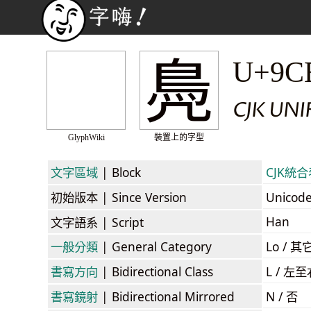
鳧
U+9C
CJK UNI
GlyphWiki
裝置上的字型
文字區域
| Block
CJK統合表
初始版本
| Since Version
Unicod
Han
文字語系
| Script
一般分類
| General Category
Lo / 其它
書寫方向
| Bidirectional Class
L / 左
書寫鏡射
| Bidirectional Mirrored
N / 否