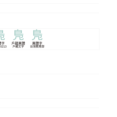
鳬
鳬
鳬
體字
戶籍異體
異體字
 0213
戶籍文字
台灣教育部