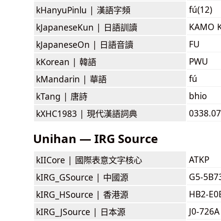
fú(12)
kHanyuPinlu |
漢語字頻
KAMO K
kJapaneseKun |
日語訓讀
FU
kJapaneseOn |
日語音讀
PWU
kKorean |
韓語
fú
kMandarin |
華語
bhio
kTang |
唐詩
0338.07
kXHC1983 |
現代漢語詞典
Unihan — IRG Source
ATKP
kIICore |
國際表意文字核心
G5-5B7
kIRG_GSource |
中國源
HB2-E0
kIRG_HSource |
香港源
J0-726A
kIRG_JSource |
日本源