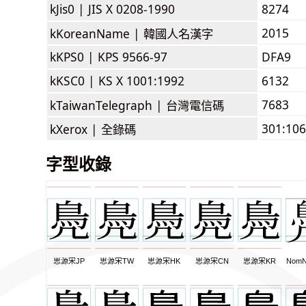
kJis0 |
JIS X 0208-1990
8274
2015
kKoreanName |
韓國人名漢字
kKPS0 |
KPS 9566-97
DFA9
kKSC0 |
KS X 1001:1992
6132
7683
kTaiwanTelegraph |
台灣電信碼
301:106
kXerox |
全錄碼
字型收錄
思源宋JP
思源宋TW
思源宋HK
思源宋CN
思源宋KR
NomN