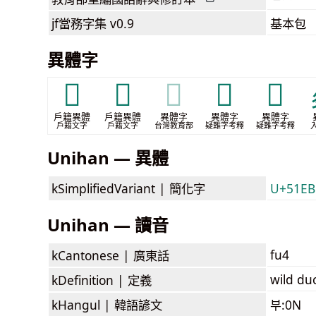
jf當務字集
v0.9
基本包
異體字
𦽏
𩾖
𩾖
𩾜
𪅉
戶籍異體
戶籍異體
異體字
異體字
異體字
戶籍文字
戶籍文字
台灣教育部
疑難字考釋
疑難字考釋
Unihan — 異體
kSimplifiedVariant |
簡化字
U+51EB
Unihan — 讀音
fu4
kCantonese |
廣東話
wild duc
kDefinition |
定義
kHangul |
韓語諺文
부:0N