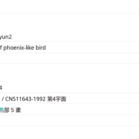
zyun2
f phoenix-like bird
4
7 / CNS11643-1992 第4字面
⿃
部 5 畫