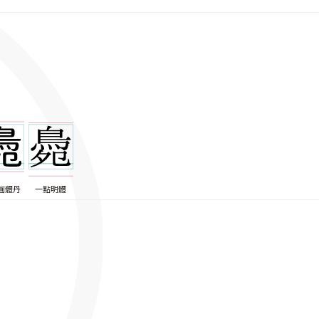
圓體丹
一點明體