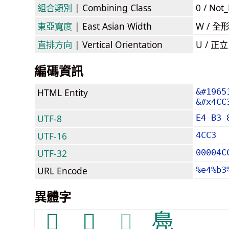
組合類別
| Combining Class
0 / Not
東亞寬度
| East Asian Width
W / 全
直排方向
| Vertical Orientation
U / 正
編碼資訊
HTML Entity
&#1965
&#x4CC
UTF-8
E4 B3 
UTF-16
4CC3
UTF-32
00004C
URL Encode
%e4%b3
異體字
𪂧
𪂭
𪂭
鳧