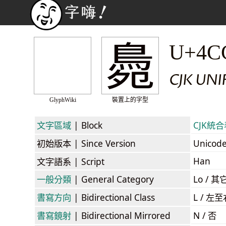
䳃
U+4C
CJK UN
GlyphWiki
裝置上的字型
文字區域
| Block
CJK統合表
初始版本
| Since Version
Unicod
Han
文字語系
| Script
一般分類
| General Category
Lo / 其它
書寫方向
| Bidirectional Class
L / 左
書寫鏡射
| Bidirectional Mirrored
N / 否