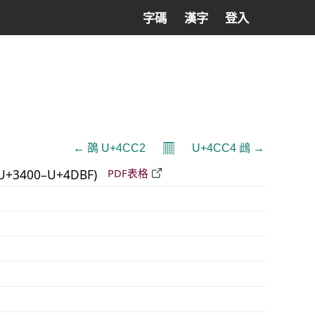
字碼
漢字
登入
𝄜
← 䳂 U+4CC2
U+4CC4 䳄 →
U+3400–U+4DBF)
PDF表格