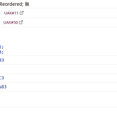
_Reordered; 無
形
UAX#11
立
UAX#50
1;
3;
83
C3
%83