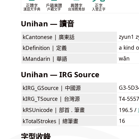
正體字
戶籍異體
異體字
正字
漢語大字典
戶籍文字
台灣教育部
入管正字
Unihan — 讀音
zyun1 
kCantonese |
廣東話
a kind o
kDefinition |
定義
wǎn
kMandarin |
華語
Unihan — IRG Source
G3-5D3
kIRG_GSource |
中國源
kIRG_TSource |
台灣源
T4-555
kRSUnicode |
部首 . 筆畫
196.5 /
16
kTotalStrokes |
總筆畫
字型收錄