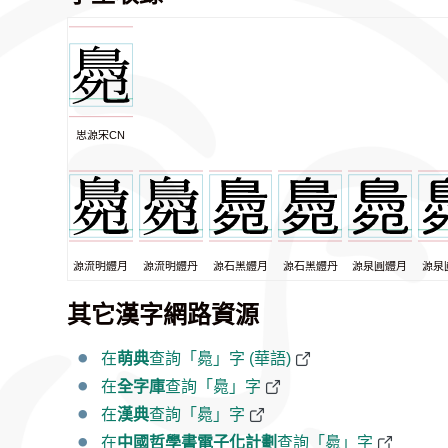
思源宋CN
源流明體月
源流明體丹
源石黑體月
源石黑體丹
源泉圓體月
源泉
其它漢字網路資源
在
萌典
查詢「䳃」字 (華語)
在
全字庫
查詢「䳃」字
在
漢典
查詢「䳃」字
在
中國哲學書電子化計劃
查詢「䳃」字