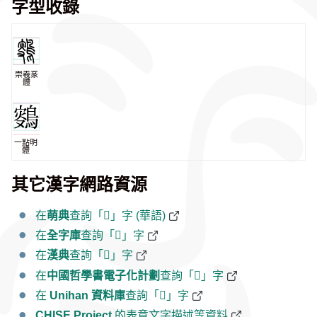
字型收錄
崇羲篆
體
一點明
體
其它漢字網路資源
在
萌典
查詢「𪂸」字 (華語)
在
全字庫
查詢「𪂸」字
在
漢典
查詢「𪂸」字
在
中國哲學書電子化計劃
查詢「𪂸」字
在
Unihan 資料庫
查詢「𪂸」字
CHISE Project
的表意文字描述等資料