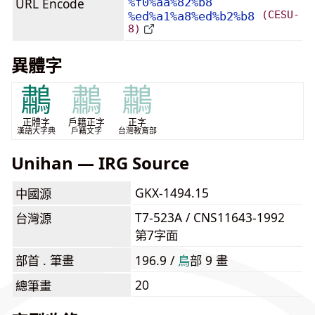
URL Encode
%f0%aa%82%b8
(CESU-
%ed%a1%a8%ed%b2%b8
8)
異體字
鷫
鷫
鷫
正體字
戶籍正字
正字
漢語大字典
戶籍文字
台灣教育部
Unihan — IRG Source
GKX-1494.15
中國源
T7-523A / CNS11643-1992
台灣源
第7字面
部首 . 筆畫
196.9 /
⿃
部 9 畫
20
總筆畫