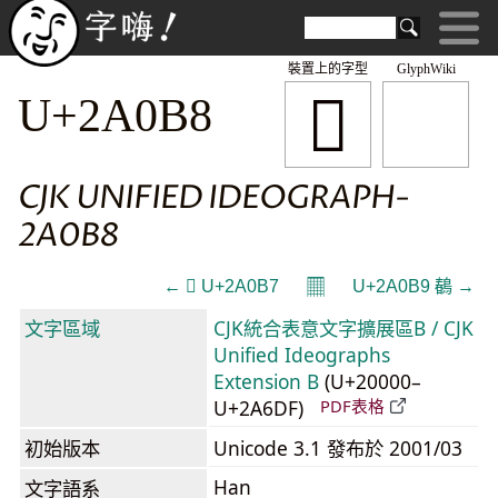
裝置上的字型
GlyphWiki
𪂸
U+2A0B8
CJK UNIFIED IDEOGRAPH-
2A0B8
𝄜
← 𪂷 U+2A0B7
U+2A0B9 𪂹 →
文字區域
CJK統合表意文字擴展區B / CJK
Unified Ideographs
Extension B
(U+20000–
U+2A6DF)
PDF表格
初始版本
Unicode 3.1 發布於 2001/03
Han
文字語系