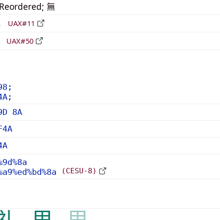
_Reordered; 無
形
UAX#11
立
UAX#50
98;
4A;
9D 8A
F4A
4A
%9d%8a
(CESU-8)
%a9%ed%bd%8a