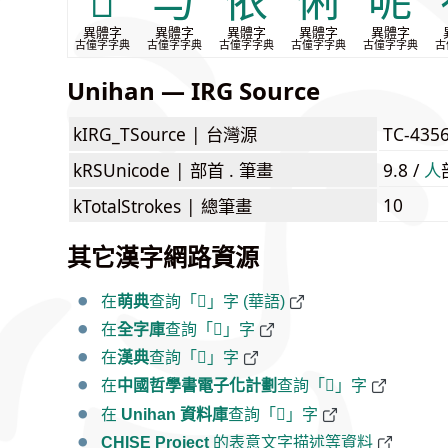
𫪭
与
依
俐
呢
異體字
異體字
異體字
異體字
異體字
古僮字字典
古僮字字典
古僮字字典
古僮字字典
古僮字字典
古
Unihan — IRG Source
kIRG_TSource |
台灣源
TC-435
kRSUnicode |
部首 . 筆畫
9.8 /
⼈
10
kTotalStrokes |
總筆畫
其它漢字網路資源
在
萌典
查詢「𪝊」字 (華語)
在
全字庫
查詢「𪝊」字
在
漢典
查詢「𪝊」字
在
中國哲學書電子化計劃
查詢「𪝊」字
在
Unihan 資料庫
查詢「𪝊」字
CHISE Project
的表意文字描述等資料