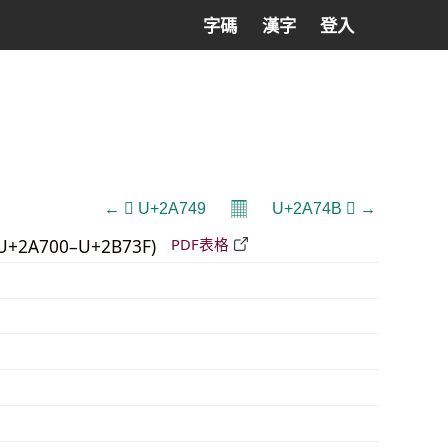
字碼
漢字
登入
𝄜
← 𪝉 U+2A749
U+2A74B 𪝋 →
U+2A700–U+2B73F)
PDF表格