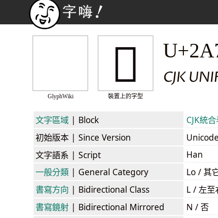
𪝊
U+2A
CJK UN
GlyphWiki
裝置上的字型
文字區域
| Block
CJK統合表
初始版本
| Since Version
Unicod
Han
文字語系
| Script
一般分類
| General Category
Lo / 其它
書寫方向
| Bidirectional Class
L / 左
書寫鏡射
| Bidirectional Mirrored
N / 否