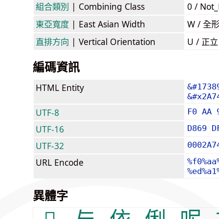
組合類別
| Combining Class
0 / Not
東亞寬度
| East Asian Width
W / 全
直排方向
| Vertical Orientation
U / 正
編碼資訊
HTML Entity
&#1738
&#x2A7
UTF-8
F0 AA 
UTF-16
D869 D
UTF-32
0002A7
URL Encode
%f0%aa
%ed%a1
異體字