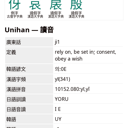
伢
哀
扆
殷
例字
通假字
通假字
通假字
古僮字字典
漢語大字典
漢語大字典
漢語大字典
Unihan — 讀音
ji1
廣東話
rely on, be set in; consent,
定義
obey a wish
韓語諺文
의:0E
yī(341)
漢語字頻
10152.080:yī,yǐ
漢語拼音
YORU
日語訓讀
I E
日語音讀
UY
韓語