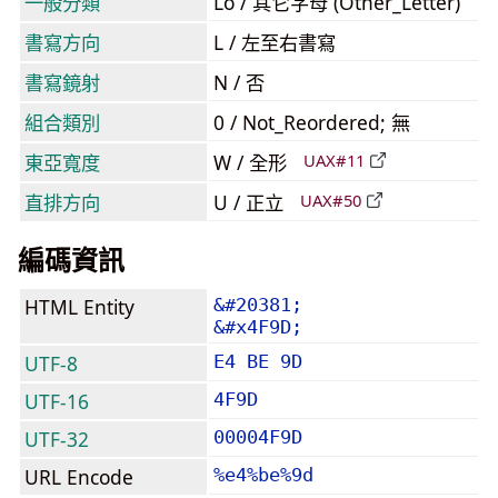
一般分類
Lo / 其它字母 (Other_Letter)
書寫方向
L / 左至右書寫
書寫鏡射
N / 否
組合類別
0 / Not_Reordered; 無
東亞寬度
W / 全形
UAX#11
直排方向
U / 正立
UAX#50
編碼資訊
HTML Entity
&#20381;
&#x4F9D;
UTF-8
E4 BE 9D
UTF-16
4F9D
UTF-32
00004F9D
URL Encode
%e4%be%9d