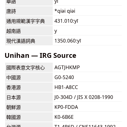
yī
華語
*qiəi qiəi
唐詩
431.010:yī
通用規範漢字字典
y
越南語
1350.060:yī
現代漢語詞典
Unihan — IRG Source
AGTJHKMP
國際表意文字核心
G0-5240
中國源
HB1-A8CC
香港源
J0-304D / JIS X 0208-1990
日本源
KP0-FDDA
朝鮮源
K0-6B6E
韓國源
T1-4B6D / CNS11643-1992