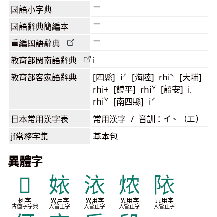
ㄧ
國語小字典
ㄧ
國語辭典簡編本
ㄧ
重編國語辭典
i
教育部閩南語
辭典
教育部客家語
辭典
[四縣] iˊ [海陸] rhiˋ [大埔]
rhi+ [饒平] rhiˇ [詔安] i,
rhiˇ [南四縣] iˊ
日本常用漢字表
常用漢字 / 音訓：イ、（エ）
jf當務字集
基本包
異體字
𪝊
㛄
㳖
㶶
䧇
例字
異用字
異用字
異用字
異用字
古僮字字典
入管正字
入管正字
入管正字
入管正字