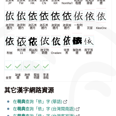
思源宋
思源宋
思源宋
思源宋
思源宋
教育部
教育部
崇羲篆
JP
TW
HK
CN
KR
NomNaTong
楷體
隸書
體
源流明
源流明
源石黑
源石黑
源泉圓
源泉圓
一點明
體月
體丹
體月
體丹
體月
體丹
體
芫荽
KleeOne
俐方體
精品點
匯文明
得意
饅頭黑
辰宇落
粉圓
11
陣7
朝體
Oradano
黑
體
雁體
凝書
激燃
蘭陽
李漢
金萱
體
體
明體
港楷
其它漢字網路資源
在
萌典
查詢「依」字 (華語)
在
萌典
查詢「依」字 (台灣閩南語)