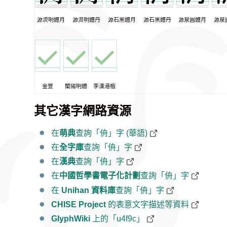
源流明體月
源流明體丹
源石黑體月
源石黑體丹
源泉圓體月
源泉
金萱
蘭陽明體
李漢港楷
其它漢字網路資源
在
萌典
查詢「侜」字 (華語)
在
全字庫
查詢「侜」字
在
漢典
查詢「侜」字
在
中國哲學書電子化計劃
查詢「侜」字
在
Unihan 資料庫
查詢「侜」字
CHISE Project
的表意文字描述等資料
GlyphWiki
上的「u4f9c」