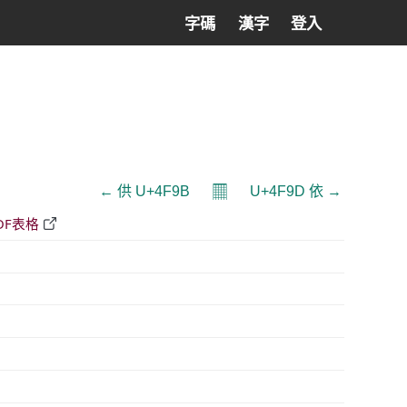
字碼
漢字
登入
𝄜
← 供 U+4F9B
U+4F9D 依 →
DF表格