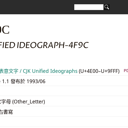
9C
IFIED IDEOGRAPH-4F9C
意文字 / CJK Unified Ideographs
(U+4E00–U+9FFF)
P
e 1.1 發布於 1993/06
字母 (Other_Letter)
至右書寫