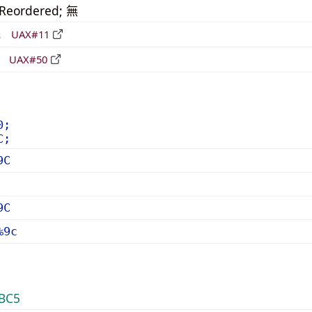
_Reordered; 無
形
UAX#11
立
UAX#50
0;
C;
9C
9C
%9c
BC5