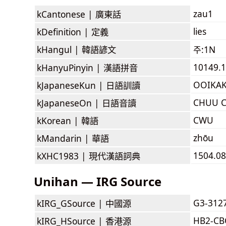
zau1
kCantonese |
廣東話
lies
kDefinition |
定義
kHangul |
韓語諺文
주:1N
10149.1
kHanyuPinyin |
漢語拼音
OOIKA
kJapaneseKun |
日語訓讀
CHUU 
kJapaneseOn |
日語音讀
CWU
kKorean |
韓語
zhōu
kMandarin |
華語
1504.08
kXHC1983 |
現代漢語詞典
Unihan — IRG Source
G3-312
kIRG_GSource |
中國源
HB2-CB
kIRG_HSource |
香港源