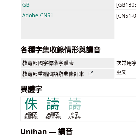
GB
[GB180
Adobe-CNS1
[CNS1-
各種字集收錄情形與讀音
教育部
國字標準字體表
次常用
ㄓㄡ
教育部
重編國語辭典
修訂本
異體字
侏
譸
譸
異體字
異體字
正字
龍龕手鏡
漢語大字典
入管正字
Unihan — 讀音