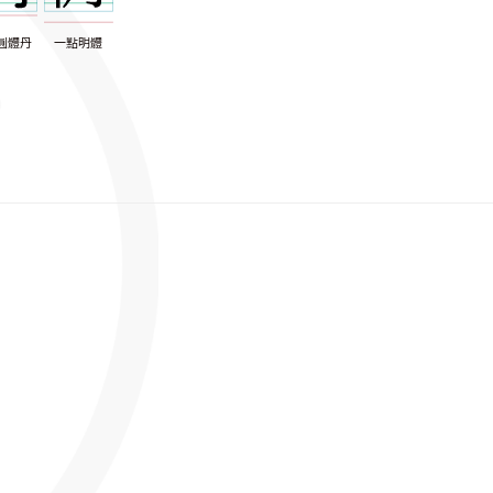
圓體丹
一點明體