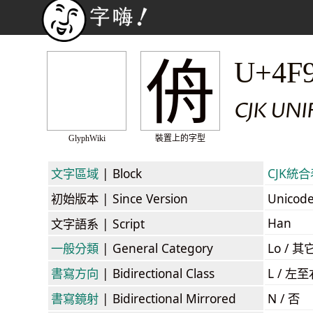
侜
U+4F
CJK UN
GlyphWiki
裝置上的字型
文字區域
| Block
CJK統合表
初始版本
| Since Version
Unicod
Han
文字語系
| Script
一般分類
| General Category
Lo / 其它
書寫方向
| Bidirectional Class
L / 左
書寫鏡射
| Bidirectional Mirrored
N / 否