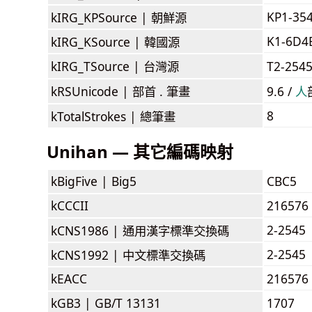
KP1-35
kIRG_KPSource |
朝鮮源
K1-6D4
kIRG_KSource |
韓國源
kIRG_TSource |
台灣源
T2-254
kRSUnicode |
部首 . 筆畫
9.6 /
⼈
8
kTotalStrokes |
總筆畫
Unihan — 其它編碼映射
kBigFive |
Big5
CBC5
kCCCII
216576
2-2545
kCNS1986 |
通用漢字標準交換碼
2-2545
kCNS1992 |
中文標準交換碼
kEACC
216576
kGB3 |
GB/T 13131
1707