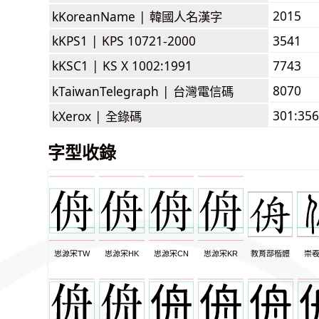
2015
kKoreanName |
韓國人名漢字
kKPS1 |
KPS 10721-2000
3541
kKSC1 |
KS X 1002:1991
7743
8070
kTaiwanTelegraph |
台灣電信碼
301:356
kXerox |
全錄碼
字型收錄
思源宋TW
思源宋HK
思源宋CN
思源宋KR
教育部楷體
崇