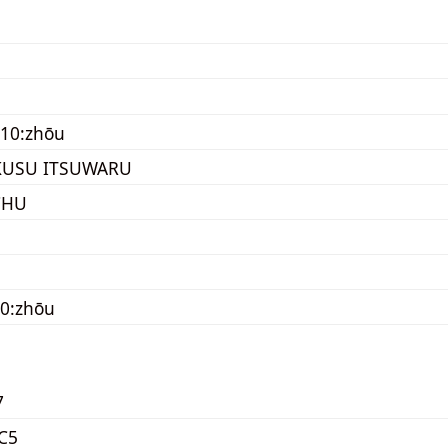
10:zhōu
KUSU ITSUWARU
CHU
0:zhōu
7
C5