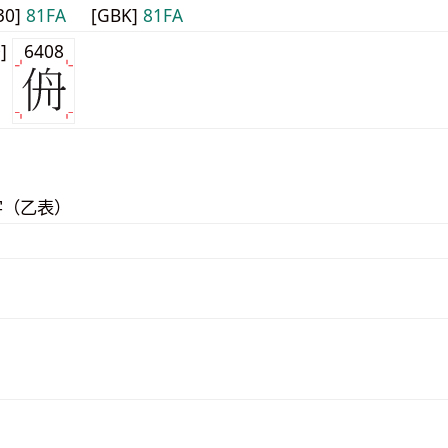
30]
81FA
[GBK]
81FA
0]
6408
字（乙表）