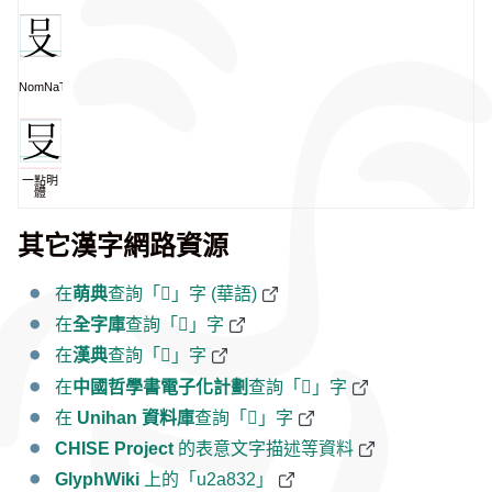
NomNaTong
一點明
體
其它漢字網路資源
在
萌典
查詢「𪠲」字 (華語)
在
全字庫
查詢「𪠲」字
在
漢典
查詢「𪠲」字
在
中國哲學書電子化計劃
查詢「𪠲」字
在
Unihan 資料庫
查詢「𪠲」字
CHISE Project
的表意文字描述等資料
GlyphWiki
上的「u2a832」