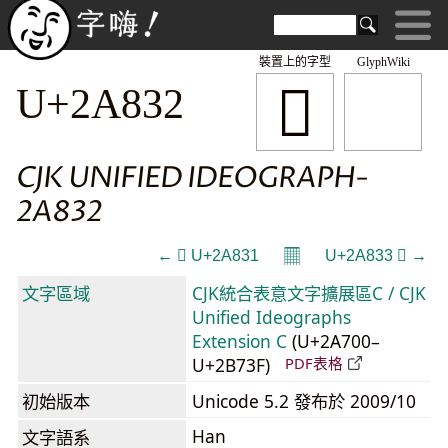
裝置上的字型
GlyphWiki
𪠲
U+2A832
CJK UNIFIED IDEOGRAPH-
2A832
𝄜
← 𪠱 U+2A831
U+2A833 𪠳 →
文字區域
CJK統合表意文字擴展區C / CJK
Unified Ideographs
Extension C
(U+2A700–
U+2B73F)
PDF表格
初始版本
Unicode 5.2 發布於 2009/10
Han
文字語系