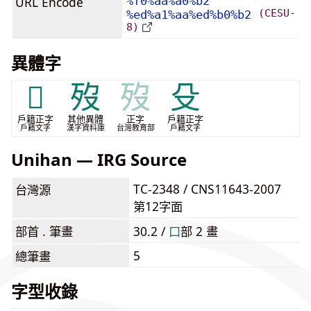
URL Encode
%f0%aa%a0%b2
(CESU-
%ed%a1%aa%ed%b0%b2
8)
異體字
𠬛
歿
歿
殳
戶籍正字
其他異體
正字
戶籍正字
戶籍文字
漢字資料庫
台灣教育部
戶籍文字
Unihan — IRG Source
TC-2348 / CNS11643-2007
台灣源
第12字面
部首 . 筆畫
30.2 /
⼝
部 2 畫
5
總筆畫
字型收錄