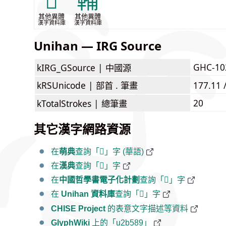
𩍁
鞴
其他異體
其他異體
漢字資料庫
漢字資料庫
Unihan — IRG Source
GHC-10
kIRG_GSource |
中國源
kRSUnicode |
部首 . 筆畫
177.11 
20
kTotalStrokes |
總筆畫
其它漢字網路資源
在
萌典
查詢「𫖉」字 (華語)
在
漢典
查詢「𫖉」字
在
中國哲學書電子化計劃
查詢「𫖉」字
在
Unihan 資料庫
查詢「𫖉」字
CHISE Project
的表意文字描述等資料
GlyphWiki
上的「u2b589」