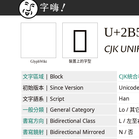
𫖉
U+2B
CJK UN
GlyphWiki
裝置上的字型
文字區域
| Block
CJK統合表
初始版本
| Since Version
Unicod
Han
文字語系
| Script
一般分類
| General Category
Lo / 其它
書寫方向
| Bidirectional Class
L / 左
書寫鏡射
| Bidirectional Mirrored
N / 否