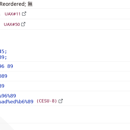
_Reordered; 無
形
UAX#11
立
UAX#50
45;
89;
96 89
D89
89
%96%89
(CESU-8)
%ad%ed%b6%89