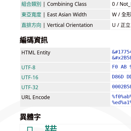
組合類別
| Combining Class
0 / Not
東亞寬度
| East Asian Width
W / 全
直排方向
| Vertical Orientation
U / 正
編碼資訊
HTML Entity
&#1775
&#x2B5
UTF-8
F0 AB 
UTF-16
D86D D
UTF-32
0002B5
URL Encode
%f0%ab
%ed%a1
異體字