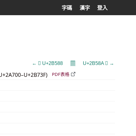
字碼
漢字
登入
𝄜
← 𫖈 U+2B588
U+2B58A 𫖊 →
U+2A700–U+2B73F)
PDF表格