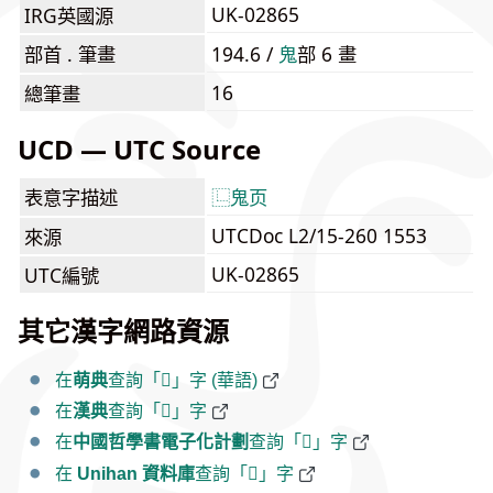
UK-02865
IRG英國源
部首 . 筆畫
194.6 /
⿁
部 6 畫
16
總筆畫
UCD — UTC Source
表意字描述
⿺
鬼
页
UTCDoc L2/15-260 1553
來源
UK-02865
UTC編號
其它漢字網路資源
在
萌典
查詢「𱆚」字 (華語)
在
漢典
查詢「𱆚」字
在
中國哲學書電子化計劃
查詢「𱆚」字
在
Unihan 資料庫
查詢「𱆚」字