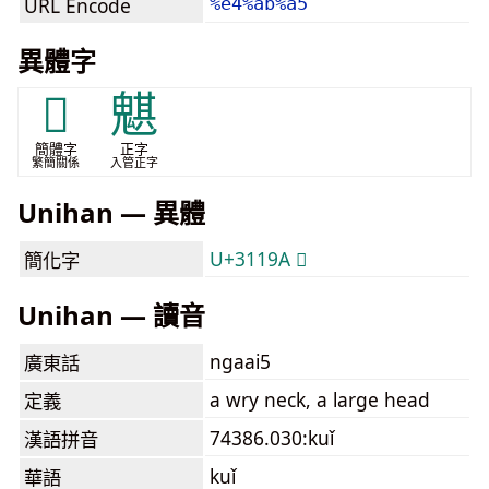
URL Encode
%e4%ab%a5
異體字
𱆚
魌
簡體字
正字
繁簡關係
入管正字
Unihan — 異體
U+3119A 𱆚
簡化字
Unihan — 讀音
ngaai5
廣東話
a wry neck, a large head
定義
74386.030:kuǐ
漢語拼音
kuǐ
華語