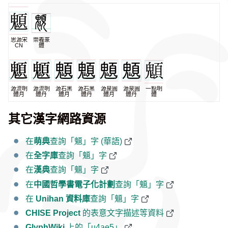
思源宋
崇羲篆
CN
體
源流明
源流明
源石黑
源石黑
源泉圓
源泉圓
一點明
體月
體丹
體月
體丹
體月
體丹
體
其它漢字網路資源
在
萌典
查詢「䫥」字 (華語)
在
全字庫
查詢「䫥」字
在
漢典
查詢「䫥」字
在
中國哲學書電子化計劃
查詢「䫥」字
在
Unihan 資料庫
查詢「䫥」字
CHISE Project
的表意文字描述等資料
GlyphWiki
上的「u4ae5」