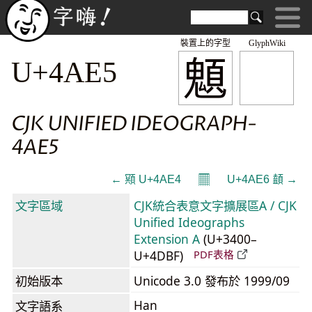
裝置上的字型
GlyphWiki
䫥
U+4AE5
CJK UNIFIED IDEOGRAPH-
4AE5
𝄜
← 䫤 U+4AE4
U+4AE6 䫦 →
文字區域
CJK統合表意文字擴展區A / CJK
Unified Ideographs
Extension A
(U+3400–
U+4DBF)
PDF表格
初始版本
Unicode 3.0 發布於 1999/09
Han
文字語系