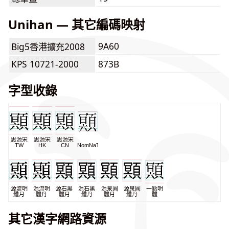
Unihan — 其它編碼映射
9A60
Big5香港擴充2008
KPS 10721-2000
873B
字型收錄
思源宋
思源宋
思源宋
TW
HK
CN
NomNaTong
源流明
源流明
源石黑
源石黑
源泉圓
源泉圓
一點明
體月
體丹
體月
體丹
體月
體丹
體
其它漢字網路資源