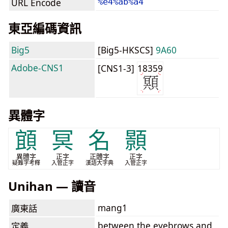
URL Encode
%e4%ab%a4
東亞編碼資訊
Big5
[Big5-HKSCS]
9A60
Adobe-CNS1
[CNS1-3]
18359
異體字
𩓧
冥
名
顥
異體字
正字
正體字
正字
疑難字考釋
入管正字
漢語大字典
入管正字
Unihan — 讀音
mang1
廣東話
between the eyebrows and
定義