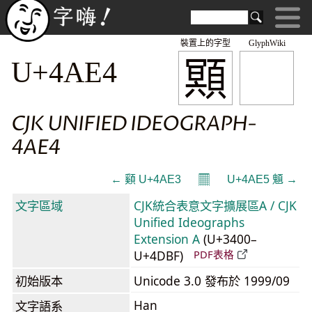
裝置上的字型
GlyphWiki
䫤
U+4AE4
CJK UNIFIED IDEOGRAPH-
4AE4
𝄜
← 䫣 U+4AE3
U+4AE5 䫥 →
文字區域
CJK統合表意文字擴展區A / CJK
Unified Ideographs
Extension A
(U+3400–
U+4DBF)
PDF表格
初始版本
Unicode 3.0 發布於 1999/09
Han
文字語系