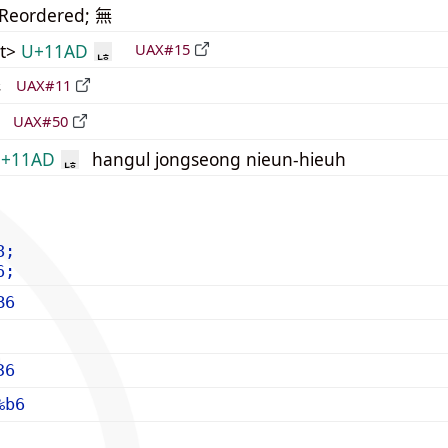
_Reordered; 無
t>
U+11AD
UAX#15
ᆭ
形
UAX#11
立
UAX#50
+11AD
hangul jongseong nieun-hieuh
ᆭ
8;
6;
B6
36
%b6