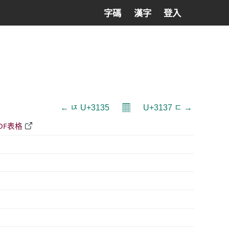
字碼
漢字
登入
𝄜
← ㄵ U+3135
U+3137 ㄷ →
DF表格