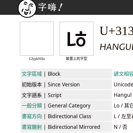
ㄶ
U+31
HANGUL
GlyphWiki
裝置上的字型
文字區域
| Block
諺文相容字母
初始版本
| Since Version
Unicod
Hangul
文字語系
| Script
一般分類
| General Category
Lo / 其它
書寫方向
| Bidirectional Class
L / 左
書寫鏡射
| Bidirectional Mirrored
N / 否