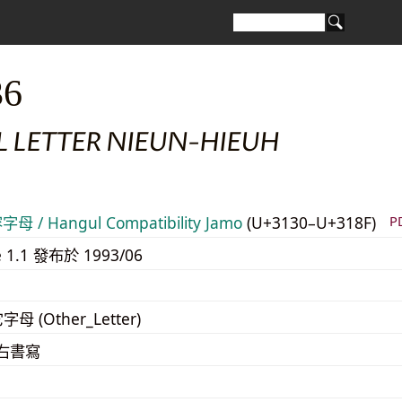
36
 LETTER NIEUN-HIEUH
 / Hangul Compatibility Jamo
(U+3130–U+318F)
P
e 1.1 發布於 1993/06
字母 (Other_Letter)
至右書寫