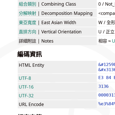
組合類別
| Combining Class
0 / Not
分解映射
| Decomposition Mapping
<compa
東亞寬度
| East Asian Width
W / 全
直排方向
| Vertical Orientation
U / 正
詳細附註
| Notes
相容 ≈
U
編碼資訊
HTML Entity
&#1259
&#x313
UTF-8
E3 84 
UTF-16
3136
UTF-32
000031
URL Encode
%e3%84