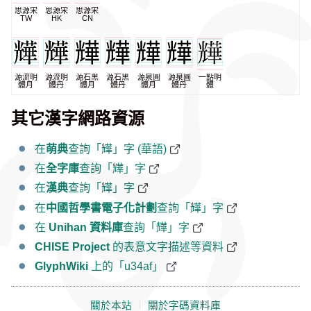
思源宋
思源宋
思源宋
TW
HK
CN
源流明
源流明
源石黑
源石黑
源泉圓
源泉圓
一點明
體月
體丹
體月
體丹
體月
體丹
體
其它漢字網路資源
在
萌典
查詢「㒯」字 (華語)
在
全字庫
查詢「㒯」字
在
漢典
查詢「㒯」字
在
中國哲學書電子化計劃
查詢「㒯」字
在
Unihan 資料庫
查詢「㒯」字
CHISE Project
的表意文字描述等資料
GlyphWiki
上的「u34af」
關於本站
｜
關於字碼資料庫