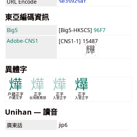
URL Encode
%e3%92%af
東亞編碼資訊
Big5
[Big5-HKSCS]
96F7
Adobe-CNS1
[CNS1-1]
15487
異體字
燁
燁
燁
爗
戶籍正字
正字
正字
正字
戶籍文字
台灣教育部
入管正字
入管正字
Unihan — 讀音
jip6
廣東話