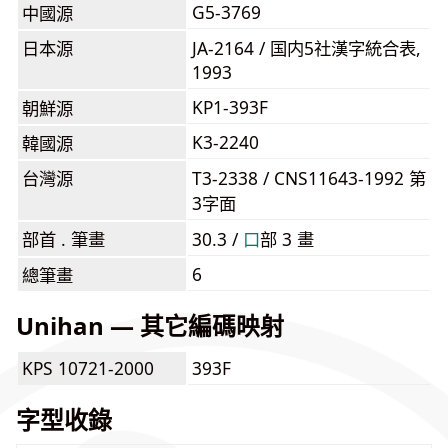
G5-3769
中國源
日本源
JA-2164 / 国内5社漢字統合表,
1993
KP1-393F
朝鮮源
K3-2240
韓國源
台灣源
T3-2338 / CNS11643-1992 第
3字面
部首 . 筆畫
30.3 /
⼝
部 3 畫
6
總筆畫
Unihan — 其它編碼映射
KPS 10721-2000
393F
字型收錄