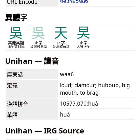
URL Encode
%e3%95%a6
異體字
吳
吳
天
旲
其他異體
正字
正字
正字
漢字資料庫
台灣教育部
台灣教育部
入管正字
Unihan — 讀音
waa6
廣東話
loud; clamour; hubbub, big
定義
mouth, to brag
10577.070:huà
漢語拼音
huà
華語
Unihan — IRG Source