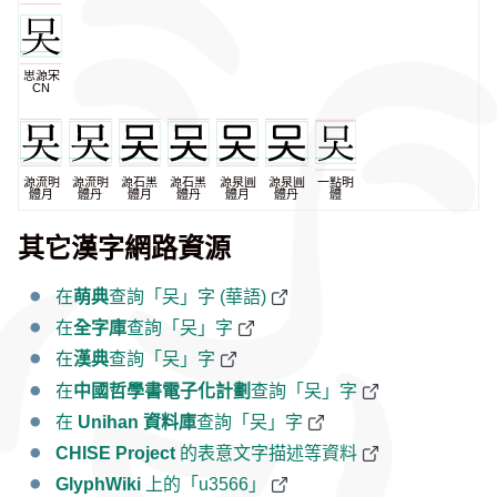
思源宋
CN
源流明
源流明
源石黑
源石黑
源泉圓
源泉圓
一點明
體月
體丹
體月
體丹
體月
體丹
體
其它漢字網路資源
在
萌典
查詢「㕦」字 (華語)
在
全字庫
查詢「㕦」字
在
漢典
查詢「㕦」字
在
中國哲學書電子化計劃
查詢「㕦」字
在
Unihan 資料庫
查詢「㕦」字
CHISE Project
的表意文字描述等資料
GlyphWiki
上的「u3566」