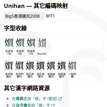
Unihan — 其它編碼映射
8FF1
Big5香港擴充2008
字型收錄
思源宋
思源宋
思源宋
TW
HK
CN
NomNaTong
源流明
源流明
源石黑
源石黑
源泉圓
源泉圓
一點明
體月
體丹
體月
體丹
體月
體丹
體
其它漢字網路資源
在
萌典
查詢「㜥」字 (華語)
在
全字庫
查詢「㜥」字