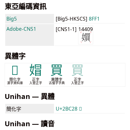
東亞編碼資訊
Big5
[Big5-HKSCS]
8FF1
Adobe-CNS1
[CNS1-1]
14409
異體字
𫰨
媢
買
買
簡化字
正字
異體字
正字
漢字資料庫
入管正字
古僮字字典
入管正字
Unihan — 異體
U+2BC28 𫰨
簡化字
Unihan — 讀音