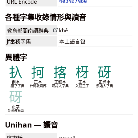
URL Encode
%e3%a7%8e
各種字集收錄情形與讀音
khê
教育部閩南語
辭典
jf當務字集
本土語言包
異體字
扖
抲
揢
枒
砑
例字
正字
正體字
正字
正體字
古僮字字典
台灣教育部
漢語大字典
入管正字
漢語大字典
砑
正字
台灣教育部
Unihan — 讀音
ngaa4