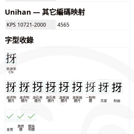
Unihan — 其它編碼映射
KPS 10721-2000
4565
字型收錄
思源宋
CN
源流明
源流明
源石黑
源石黑
源泉圓
源泉圓
一點明
體月
體丹
體月
體丹
體月
體丹
體
芫荽
粉圓
激燃
蘭陽
金萱
體
明體