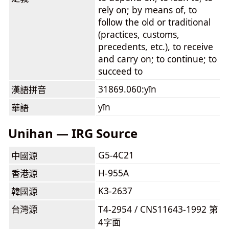
rely on; by means of, to
follow the old or traditional
(practices, customs,
precedents, etc.), to receive
and carry on; to continue; to
succeed to
31869.060:yīn
漢語拼音
yīn
華語
Unihan — IRG Source
G5-4C21
中國源
H-955A
香港源
K3-2637
韓國源
台灣源
T4-2954 / CNS11643-1992 第
4字面