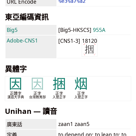
URL Encode
%e3%a7%a2
東亞編碼資訊
Big5
[Big5-HKSCS]
955A
Adobe-CNS1
[CNS1-3]
18120
異體字
因
因
捆
烟
正體字
正字
正字
正字
漢語大字典
台灣教育部
入管正字
入管正字
Unihan — 讀音
zaan1 zaan5
廣東話
to depend on; to lean to; to
定義