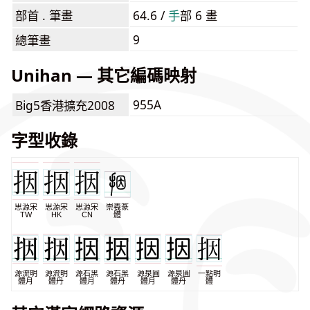
部首 . 筆畫
64.6 /
⼿
部 6 畫
9
總筆畫
Unihan — 其它編碼映射
955A
Big5香港擴充2008
字型收錄
思源宋
思源宋
思源宋
崇羲篆
TW
HK
CN
體
源流明
源流明
源石黑
源石黑
源泉圓
源泉圓
一點明
體月
體丹
體月
體丹
體月
體丹
體