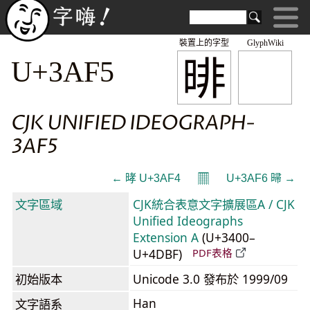
裝置上的字型
GlyphWiki
㫵
U+3AF5
CJK UNIFIED IDEOGRAPH-
3AF5
𝄜
← 㫴 U+3AF4
U+3AF6 㫶 →
文字區域
CJK統合表意文字擴展區A / CJK
Unified Ideographs
Extension A
(U+3400–
U+4DBF)
PDF表格
初始版本
Unicode 3.0 發布於 1999/09
Han
文字語系