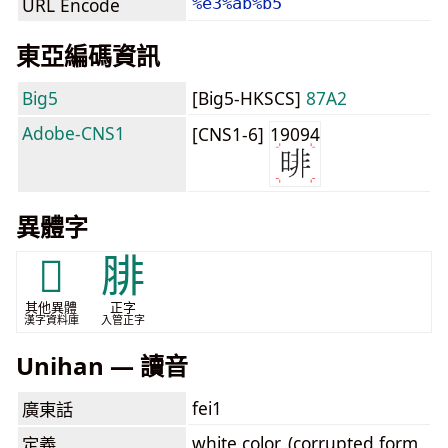
URL Encode
%e3%ab%b5
東亞編碼資訊
Big5
[Big5-HKSCS]
87A2
Adobe-CNS1
[CNS1-6]
19094
異體字
𣈓
腓
其他異體
正字
漢字資料庫
入管正字
Unihan — 讀音
fei1
廣東話
white color, (corrupted form
定義