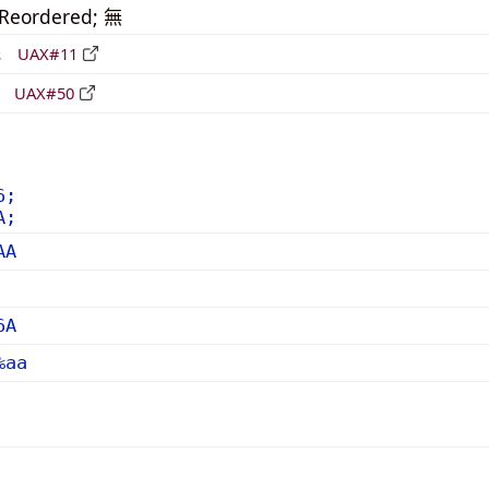
_Reordered; 無
形
UAX#11
立
UAX#50
6;
A;
AA
6A
%aa