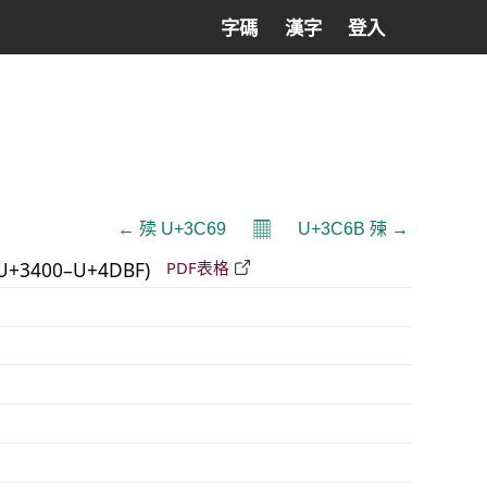
字碼
漢字
登入
𝄜
← 㱩 U+3C69
U+3C6B 㱫 →
U+3400–U+4DBF)
PDF表格