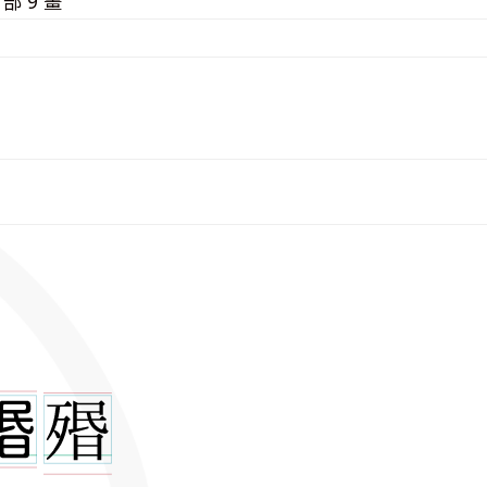
⽍
部 9 畫