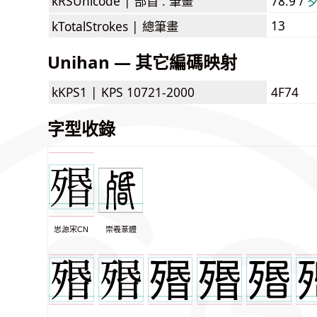
kRSUnicode |
部首 . 筆畫
78.9 /
13
kTotalStrokes |
總筆畫
Unihan — 其它編碼映射
kKPS1 |
KPS 10721-2000
4F74
字型收錄
思源宋CN
崇羲篆體