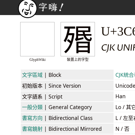
㱪
U+3C
CJK UN
GlyphWiki
裝置上的字型
文字區域
| Block
CJK統合表
初始版本
| Since Version
Unicod
Han
文字語系
| Script
一般分類
| General Category
Lo / 其它
書寫方向
| Bidirectional Class
L / 左
書寫鏡射
| Bidirectional Mirrored
N / 否