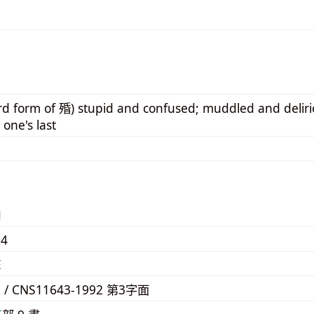
rd form of 殙) stupid and confused; muddled and delirio
one's last
1
74
E
3 / CNS11643-1992 第3字面