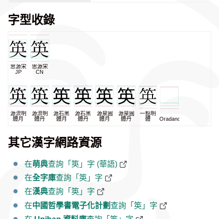
字型收錄
思源宋
思源宋
JP
CN
源流明
源流明
源石黑
源石黑
源泉圓
源泉圓
一點明
體月
體丹
體月
體丹
體月
體丹
體
Oradano
其它漢字網路資源
在
萌典
查詢「䇦」字 (華語)
在
全字庫
查詢「䇦」字
在
漢典
查詢「䇦」字
在
中國哲學書電子化計劃
查詢「䇦」字