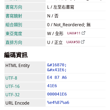
書寫方向
L / 左至右書寫
書寫鏡射
N / 否
組合類別
0 / Not_Reordered; 無
東亞寬度
W / 全形
UAX#11
直排方向
U / 正立
UAX#50
編碼資訊
HTML Entity
&#16870;
&#x41E6;
UTF-8
E4 87 A6
UTF-16
41E6
UTF-32
000041E6
URL Encode
%e4%87%a6