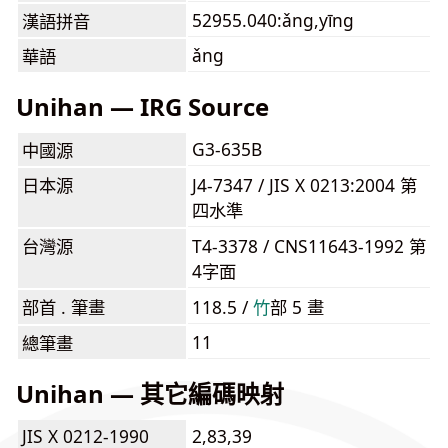
52955.040:ǎng,yīng
漢語拼音
ǎng
華語
Unihan — IRG Source
G3-635B
中國源
日本源
J4-7347 / JIS X 0213:2004 第
四水準
台灣源
T4-3378 / CNS11643-1992 第
4字面
部首 . 筆畫
118.5 /
⽵
部 5 畫
11
總筆畫
Unihan — 其它編碼映射
JIS X 0212-1990
2,83,39