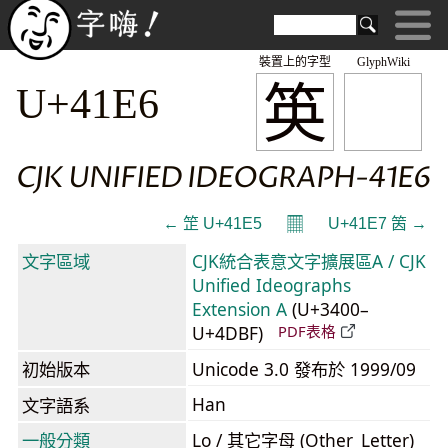
裝置上的字型
GlyphWiki
䇦
U+41E6
CJK UNIFIED IDEOGRAPH-41E6
𝄜
← 䇥 U+41E5
U+41E7 䇧 →
文字區域
CJK統合表意文字擴展區A / CJK
Unified Ideographs
Extension A
(U+3400–
U+4DBF)
PDF表格
初始版本
Unicode 3.0 發布於 1999/09
Han
文字語系
一般分類
Lo / 其它字母 (Other_Letter)