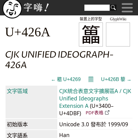
裝置上的字型
GlyphWiki
䉪
U+426A
CJK UNIFIED IDEOGRAPH-
426A
𝄜
← 䉩 U+4269
U+426B 䉫 →
文字區域
CJK統合表意文字擴展區A / CJK
Unified Ideographs
Extension A
(U+3400–
U+4DBF)
PDF表格
初始版本
Unicode 3.0 發布於 1999/09
Han
文字語系