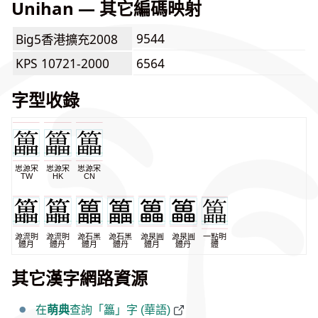
Unihan — 其它編碼映射
9544
Big5香港擴充2008
KPS 10721-2000
6564
字型收錄
思源宋
思源宋
思源宋
TW
HK
CN
源流明
源流明
源石黑
源石黑
源泉圓
源泉圓
一點明
體月
體丹
體月
體丹
體月
體丹
體
其它漢字網路資源
在
萌典
查詢「䉪」字 (華語)