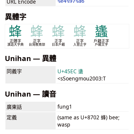
URL Encode
%e4%97%a6
異體字
蜂
蜂
蜂
蜂
蠭
正體字
正字
正字
正字
戶籍正字
漢語大字典
台灣教育部
日本戶籍
入管正字
戶籍文字
Unihan — 異體
同義字
U+45EC 䗬
<sSoengmou2003:T
Unihan — 讀音
fung1
廣東話
定義
(same as U+8702 蜂) bee;
wasp